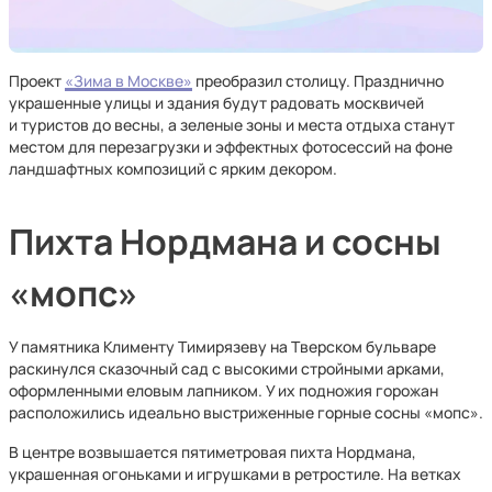
Проект
«Зима в Москве»
преобразил столицу. Празднично
украшенные улицы и здания будут радовать москвичей
и туристов до весны, а зеленые зоны и места отдыха станут
местом для перезагрузки и эффектных фотосессий на фоне
ландшафтных композиций с ярким декором.
Пихта Нордмана и сосны
«мопс»
У памятника Клименту Тимирязеву на Тверском бульваре
раскинулся сказочный сад с высокими стройными арками,
оформленными еловым лапником. У их подножия горожан
расположились идеально выстриженные горные сосны «мопс».
В центре возвышается пятиметровая пихта Нордмана,
украшенная огоньками и игрушками в ретростиле. На ветках