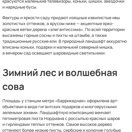
красуются маленькие телевизоры, коньки, шишки, звездочки
и нарядные бусы.
Фактуры и яркости саду придают изящные извилистые ивы
золотистых оттенков, а ярусом ниже — акцентные ярко-
красные ветви дерена «элегантиссима». По всей территории
высажены горные сосны и пихты на штамбе, а также
традиционные русские ели. В природный ландшафт аккуратно
вписаны коньки, подарки и маленький северный мишка,
а вечером сад освещают шаровидные светильники.
Зимний лес и волшебная
сова
Площадь у станции метро «Баррикадная» оформлена арт-
объектами в виде гигантских подарков и многоярусными
зелеными зонами. Ландшафтную композицию венчает
пятиметровая пихта Нордмана с россыпью красных шаров
и гирляндами теплых оттенков. Самое высокое дерево
оттеняют более низкие пихты, сербские и колючие голубые