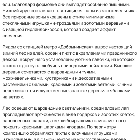
ели. Благодаря формовке они выглядят особенно пышными.
Нижний ярус составляют светящиеся шары из можжевельника.
Все природные зоны украшены в стиле минимализма —
стеклянными игрушками-гроздьями и золотыми деревьями
с изящной гирляндой-росой, которая создает эффект
свечения.
Рядом со станцией метро «Добрынинская» вырос настоящий
зимний лес из елей, сосен и пихт с вкраплениями праздничного
декора. Вокруг него установлены уютные лавочки, на которых
можно отдохнуть, любуясь природными пейзажами. Высокие
деревья сочетаются с шаровидными туями,
можжевельниками, кустарниками и декоративными
растениями с белыми, красными и золотыми ветвями. С ними
перекликаются искусственные золотые деревья с яблоками
на ветвях.
Лес освещают шаровидные светильники, среди еловых лап
проглядывают арт-объекты в виде подарков и золотых клеток,
наполненных шарами, а ветки боярышника сливолистного
покрыты красными шариками-ягодами. По периметру
композицию обрамляют пихты с елочными игрушками
и гирляндами, а в самом центре на искусственном дереве