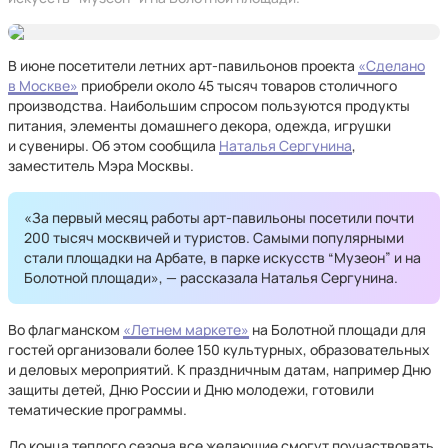
В июне посетители летних арт-павильонов проекта
«Сделано
в Москве»
приобрели около 45 тысяч товаров столичного
производства. Наибольшим спросом пользуются продукты
питания, элементы домашнего декора, одежда, игрушки
и сувениры. Об этом сообщила
Наталья Сергунина
,
заместитель Мэра Москвы.
«За первый месяц работы арт-павильоны посетили почти
200 тысяч москвичей и туристов. Самыми популярными
стали площадки на Арбате, в парке искусств “Музеон” и на
Болотной площади», — рассказала Наталья Сергунина.
Во флагманском
«Летнем маркете»
на Болотной площади для
гостей организовали более 150 культурных, образовательных
и деловых мероприятий. К праздничным датам, например Дню
защиты детей, Дню России и Дню молодежи, готовили
тематические программы.
До конца теплого сезона все желающие смогут поучаствовать