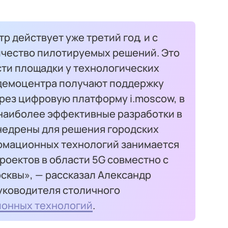
 действует уже третий год, и с
ичество пилотируемых решений. Это
сти площадки у технологических
демоцентра получают поддержку
рез цифровую платформу i.moscow, в
 наиболее эффективные разработки в
недрены для решения городских
рмационных технологий занимается
роектов в области 5G совместно с
сквы», — рассказал Александр
руководителя столичного
онных технологий
.