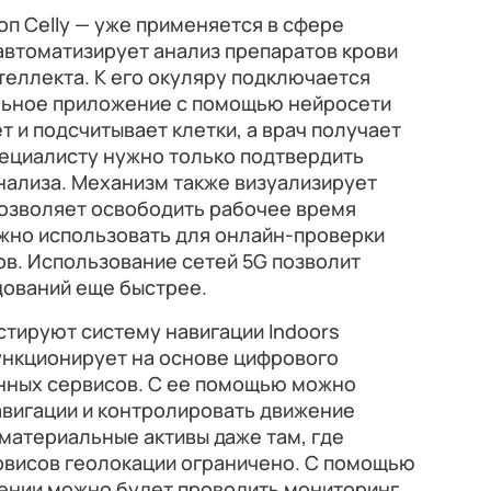
оп Celly — уже применяется в сфере
автоматизирует анализ препаратов крови
еллекта. К его окуляру подключается
льное приложение с помощью нейросети
т и подсчитывает клетки, а врач получает
пециалисту нужно только подтвердить
нализа. Механизм также визуализирует
позволяет освободить рабочее время
жно использовать для онлайн-проверки
ов. Использование сетей 5G позволит
дований еще быстрее.
тируют систему навигации Indoors
функционирует на основе цифрового
онных сервисов. С ее помощью можно
авигации и контролировать движение
материальные активы даже там, где
висов геолокации ограничено. С помощью
ении можно будет проводить мониторинг