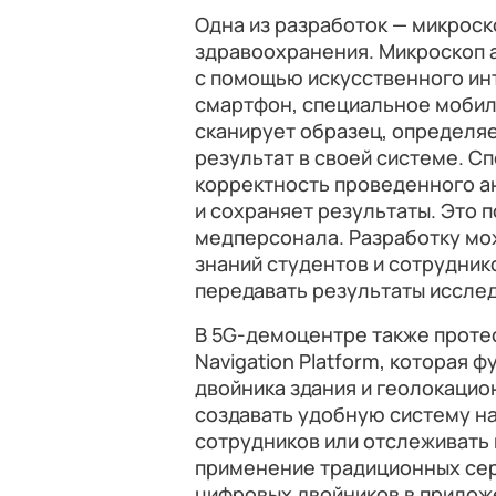
Одна из разработок — микроск
здравоохранения. Микроскоп 
с помощью искусственного инт
смартфон, специальное моби
сканирует образец, определяе
результат в своей системе. С
корректность проведенного а
и сохраняет результаты. Это 
медперсонала. Разработку мо
знаний студентов и сотрудник
передавать результаты иссле
В 5G-демоцентре также протес
Navigation Platform, которая 
двойника здания и геолокаци
создавать удобную систему н
сотрудников или отслеживать 
применение традиционных сер
цифровых двойников в прилож