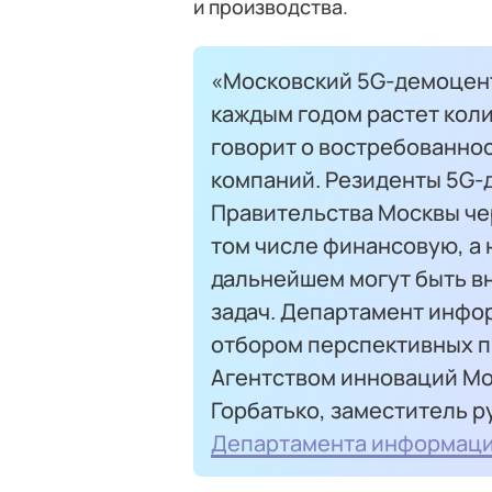
и производства.
«Московский 5G-демоцентр
каждым годом растет кол
говорит о востребованно
компаний. Резиденты 5G-
Правительства Москвы че
том числе финансовую, а
дальнейшем могут быть в
задач. Департамент инфо
отбором перспективных п
Агентством инноваций Мо
Горбатько, заместитель 
Департамента информаци