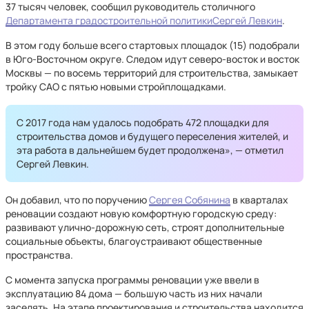
37 тысяч человек, сообщил руководитель столичного
Департамента градостроительной политики
Сергей Левкин
.
В этом году больше всего стартовых площадок (15) подобрали
в Юго-Восточном округе. Следом идут северо-восток и восток
Москвы — по восемь территорий для строительства, замыкает
тройку САО с пятью новыми стройплощадками.
С 2017 года нам удалось подобрать 472 площадки для
строительства домов и будущего переселения жителей, и
эта работа в дальнейшем будет продолжена», — отметил
Сергей Левкин.
Он добавил, что по поручению
Сергея Собянина
в кварталах
реновации создают новую комфортную городскую среду:
развивают улично-дорожную сеть, строят дополнительные
социальные объекты, благоустраивают общественные
пространства.
С момента запуска программы реновации уже ввели в
эксплуатацию 84 дома — большую часть из них начали
заселять. На этапе проектирования и строительства находится