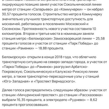
лидирующую позицию занял участок Сокольнической линии
метро от станции «Саларьево» до «Коммунарки» — он набрал
30,57 процента голосов. Строительство метро в Коммунарку
значительно улучшило транспортную доступность для
москвичей, работающих в поселениях Московский и
Сосенском. Протяженность нового участка составила 10
километров. Второе и третье места в номинации заняли
станция метро «Беломорская» Замоскворецкой линии — 25,58
процента голосов и участок от станции «Парк Победы» до
станции «Раменки» — 18,88 процента.
Беломорскую» открыли в конце 2018 года, что облегчило
транспортную ситуацию на северо-западе города, а участок от
«Парка Победы» до «Раменок» разгрузил Арбатско-
Покровскую, Сокольническую и Калужско-Рижскую линии
метро, а также транспортно-пересадочные узлы у станций
«Юго-Западная» и «Проспект Вернадского».
Далее голоса распределились следующим образом: участок от
станции «Мичуринский проспект» до станции «Рассказовка»
выбрали 16,35 процента, а электродепо «Руднево» — 8,62
процента проголосовавших.