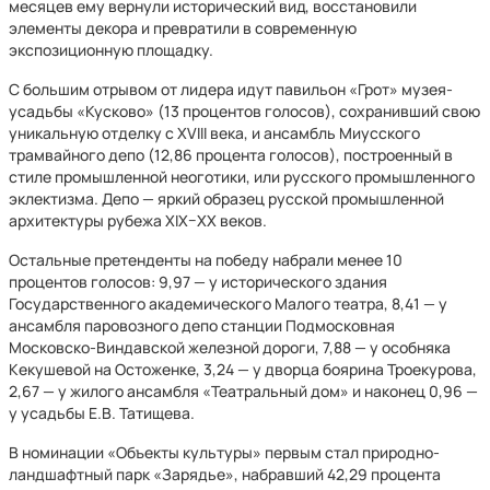
месяцев ему вернули исторический вид, восстановили
элементы декора и превратили в современную
экспозиционную площадку.
С большим отрывом от лидера идут павильон «Грот» музея-
усадьбы «Кусково» (13 процентов голосов), сохранивший свою
уникальную отделку с XVIII века, и ансамбль Миусского
трамвайного депо (12,86 процента голосов), построенный в
стиле промышленной неоготики, или русского промышленного
эклектизма. Депо — яркий образец русской промышленной
архитектуры рубежа XIX–XX веков.
Остальные претенденты на победу набрали менее 10
процентов голосов: 9,97 — у исторического здания
Государственного академического Малого театра, 8,41 — у
ансамбля паровозного депо станции Подмосковная
Московско-Виндавской железной дороги, 7,88 — у особняка
Кекушевой на Остоженке, 3,24 — у дворца боярина Троекурова,
2,67 — у жилого ансамбля «Театральный дом» и наконец 0,96 —
у усадьбы Е.В. Татищева.
В номинации «Объекты культуры» первым стал природно-
ландшафтный парк «Зарядье», набравший 42,29 процента