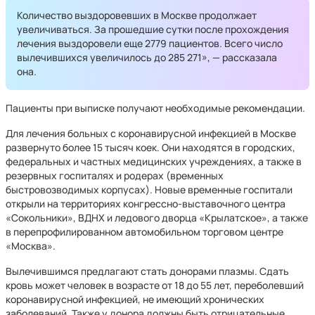
Количество выздоровевших в Москве продолжает
увеличиваться. За прошедшие сутки после прохождения
лечения выздоровели еще 2779 пациентов. Всего число
вылечившихся увеличилось до 285 271», — рассказала
она.
Пациенты при выписке получают необходимые рекомендации.
Для лечения больных с коронавирусной инфекцией в Москве
развернуто более 15 тысяч коек. Они находятся в городских,
федеральных и частных медицинских учреждениях, а также в
резервных госпиталях и родерах (временных
быстровозводимых корпусах). Новые временные госпитали
открыли на территориях конгрессно-выставочного центра
«Сокольники», ВДНХ и ледового дворца «Крылатское», а также
в перепрофилированном автомобильном торговом центре
«Москва».
Вылечившимся предлагают стать донорами плазмы. Сдать
кровь может человек в возрасте от 18 до 55 лет, переболевший
коронавирусной инфекцией, не имеющий хронических
заболеваний. Также у донора должны быть отрицательные