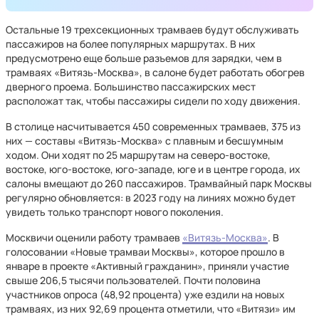
Остальные 19 трехсекционных трамваев будут обслуживать
пассажиров на более популярных маршрутах. В них
предусмотрено еще больше разъемов для зарядки, чем в
трамваях «Витязь-Москва», в салоне будет работать обогрев
дверного проема. Большинство пассажирских мест
расположат так, чтобы пассажиры сидели по ходу движения.
В столице насчитывается 450 современных трамваев, 375 из
них — составы «Витязь-Москва» с плавным и бесшумным
ходом. Они ходят по 25 маршрутам на северо-востоке,
востоке, юго-востоке, юго-западе, юге и в центре города, их
салоны вмещают до 260 пассажиров. Трамвайный парк Москвы
регулярно обновляется: в 2023 году на линиях можно будет
увидеть только транспорт нового поколения.
Москвичи оценили работу трамваев
«Витязь-Москва»
. В
голосовании «Новые трамваи Москвы», которое прошло в
январе в проекте «Активный гражданин», приняли участие
свыше 206,5 тысячи пользователей. Почти половина
участников опроса (48,92 процента) уже ездили на новых
трамваях, из них 92,69 процента отметили, что «Витязи» им