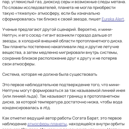
пар, углекислый газ, диоксид серы и возможные следы метана.
По словам исследователей, планета не могла приобрести
такую «тяжелую» атмосферу, если бы изначально
сформировалась так близко к своей звезде, пишет
Eureka Alert
.
Ученые предлагают другой сценарий. Вероятно, и мини-
Нептун, и его сосед-гигант возникли гораздо дальше от
звезды, в холодной внешней области протопланетного диска.
Там планеты постепенно накапливали лед и другие летучие
вещества, а затем медленно мигрировали внутрь системы,
сохранив близкое расположение друг к другу и не потеряв
свои атмосферы.
Система, которая не должна была существовать
Это первое наблюдательное подтверждение того, что мини-
Нептуны могут формироваться за так называемой линией инея
(или линией льда). Так называют границу в протопланетном
диске, за которой температура достаточно низка, чтобы вода
конденсировалась в лtд.
Как отметил ведущий автор работы Согата Барат, это первое
наблюдение
атмосферы планеты
, находящейся внутри орбиты