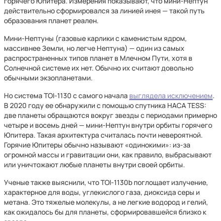
горячего Юпитера. Измерения показывают, что мини-Нептун
действительно сформировался за линией инея — такой путь
образования планет реален.
Мини-Нептуны (газовые карлики с каменистым ядром,
массивнее Земли, но легче Нептуна) — один из самых
распространенных типов планет в Млечном Пути, хотя в
Солнечной системе их нет. Обычно их считают довольно
обычными экзопланетами.
Но система TOI-1130 с самого начала
выглядела исключением
.
В 2020 году ее обнаружили с помощью спутника НАСА TESS:
две планеты обращаются вокруг звезды с периодами примерно
четыре и восемь дней — мини-Нептун внутри орбиты горячего
Юпитера. Такая архитектура считалась почти невероятной.
Горячие Юпитеры обычно называют «одинокими»: из-за
огромной массы и гравитации они, как правило, выбрасывают
или уничтожают любые планеты внутри своей орбиты.
Ученые также выяснили, что TOI-1130b поглощает излучение,
характерное для воды, углекислого газа, диоксида серы и
метана. Это тяжелые молекулы, а не легкие водород и гелий,
как ожидалось бы для планеты, сформировавшейся близко к