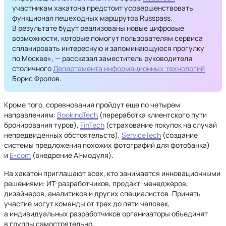
участникам хакатона предстоит усовершенствовать
функционал пешеходных маршрутов Russpass.
В результате будут реализованы новые цифровые
возможности, которые помогут пользователям сервиса
спланировать интересную и запоминающуюся прогулку
по Москве», — рассказал заместитель руководителя
столичного
Департамента информационных технологий
Борис Фролов.
Кроме того, соревнования пройдут еще по четырем
направлениям:
BookingTech
(переработка клиентского пути
бронирования туров),
FinTech
(страхование покупок на случай
непредвиденных обстоятельств),
ServiceTech
(создание
системы предложения похожих фотографий для фотобанка)
и
E-com
(внедрение AI-модуля).
На хакатон приглашают всех, кто занимается инновационными
решениями: ИТ-разработчиков, продакт-менеджеров,
дизайнеров, аналитиков и других специалистов. Принять
участие могут команды от трех до пяти человек,
а индивидуальных разработчиков организаторы объединят
в группы самостоятельно.