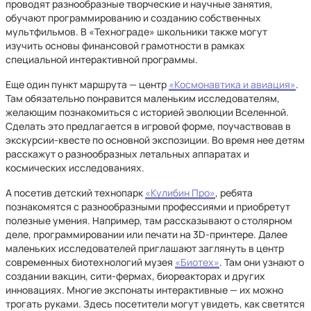
проводят разнообразные творческие и научные занятия,
обучают программированию и созданию собственных
мультфильмов. В «Технограде» школьники также могут
изучить основы финансовой грамотности в рамках
специальной интерактивной программы.
Еще один пункт маршрута — центр
«Космонавтика и авиация»
.
Там обязательно понравится маленьким исследователям,
желающим познакомиться с историей эволюции Вселенной.
Сделать это предлагается в игровой форме, поучаствовав в
экскурсии-квесте по основной экспозиции. Во время нее детям
расскажут о разнообразных летальных аппаратах и
космических исследованиях.
А посетив детский технопарк
«Кулибин Про»
, ребята
познакомятся с разнообразными профессиями и приобретут
полезные умения. Например, там рассказывают о столярном
деле, программировании или печати на 3D-принтере. Далее
маленьких исследователей приглашают заглянуть в центр
современных биотехнологий музея
«Биотех»
. Там они узнают о
создании вакцин, сити-фермах, биореакторах и других
инновациях. Многие экспонаты интерактивные — их можно
трогать руками. Здесь посетители могут увидеть, как светятся