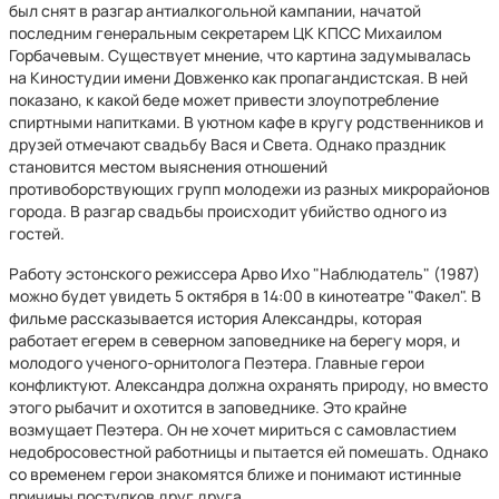
был снят в разгар антиалкогольной кампании, начатой
последним генеральным секретарем ЦК КПСС Михаилом
Горбачевым. Существует мнение, что картина задумывалась
на Киностудии имени Довженко как пропагандистская. В ней
показано, к какой беде может привести злоупотребление
спиртными напитками. В уютном кафе в кругу родственников и
друзей отмечают свадьбу Вася и Света. Однако праздник
становится местом выяснения отношений
противоборствующих групп молодежи из разных микрорайонов
города. В разгар свадьбы происходит убийство одного из
гостей.
Работу эстонского режиссера Арво Ихо "Наблюдатель" (1987)
можно будет увидеть 5 октября в 14:00 в кинотеатре "Факел". В
фильме рассказывается история Александры, которая
работает егерем в северном заповеднике на берегу моря, и
молодого ученого-орнитолога Пеэтера. Главные герои
конфликтуют. Александра должна охранять природу, но вместо
этого рыбачит и охотится в заповеднике. Это крайне
возмущает Пеэтера. Он не хочет мириться с самовластием
недобросовестной работницы и пытается ей помешать. Однако
со временем герои знакомятся ближе и понимают истинные
причины поступков друг друга.