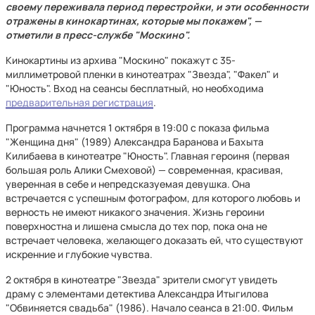
своему переживала период перестройки, и эти особенности
отражены в кинокартинах, которые мы покажем", —
отметили в пресс-службе "Москино".
Кинокартины из архива "Москино" покажут с 35-
миллиметровой пленки в кинотеатрах "Звезда", "Факел" и
"Юность". Вход на сеансы бесплатный, но необходима
предварительная регистрация
.
Программа начнется 1 октября в 19:00 с показа фильма
"Женщина дня" (1989) Александра Баранова и Бахыта
Килибаева в кинотеатре "Юность". Главная героиня (первая
большая роль Алики Смеховой) — современная, красивая,
уверенная в себе и непредсказуемая девушка. Она
встречается с успешным фотографом, для которого любовь и
верность не имеют никакого значения. Жизнь героини
поверхностна и лишена смысла до тех пор, пока она не
встречает человека, желающего доказать ей, что существуют
искренние и глубокие чувства.
2 октября в кинотеатре "Звезда" зрители смогут увидеть
драму с элементами детектива Александра Итыгилова
"Обвиняется свадьба" (1986). Начало сеанса в 21:00. Фильм