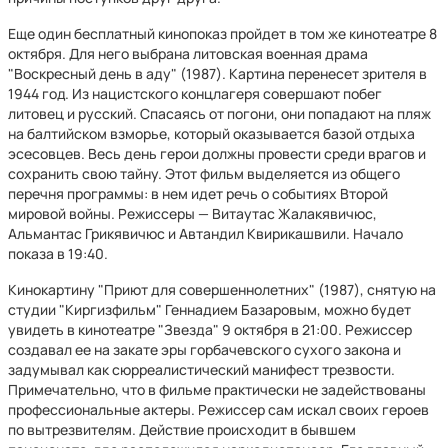
Еще один бесплатный кинопоказ пройдет в том же кинотеатре 8
октября. Для него выбрана литовская военная драма
"Воскресный день в аду" (1987). Картина перенесет зрителя в
1944 год. Из нацистского концлагеря совершают побег
литовец и русский. Спасаясь от погони, они попадают на пляж
на балтийском взморье, который оказывается базой отдыха
эсесовцев. Весь день герои должны провести среди врагов и
сохранить свою тайну. Этот фильм выделяется из общего
перечня программы: в нем идет речь о событиях Второй
мировой войны. Режиссеры — Витаутас Жалакявичюс,
Альмантас Грикявичюс и Автандил Квирикашвили. Начало
показа в 19:40.
Кинокартину "Приют для совершеннолетних" (1987), снятую на
студии "Киргизфильм" Геннадием Базаровым, можно будет
увидеть в кинотеатре "Звезда" 9 октября в 21:00. Режиссер
создавал ее на закате эры горбачевского сухого закона и
задумывал как сюрреалистический манифест трезвости.
Примечательно, что в фильме практически не задействованы
профессиональные актеры. Режиссер сам искал своих героев
по вытрезвителям. Действие происходит в бывшем