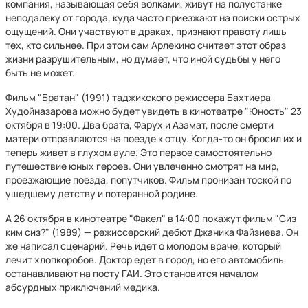
компания, называющая себя волками, живут на полустанке
неподалеку от города, куда часто приезжают на поиски острых
ощущений. Они участвуют в драках, признают правоту лишь
тех, кто сильнее. При этом сам Арлекино считает этот образ
жизни разрушительным, но думает, что иной судьбы у него
быть не может.
Фильм "Братан" (1991) таджикского режиссера Бахтиера
Худойназарова можно будет увидеть в кинотеатре "Юность" 23
октября в 19:00. Два брата, Фарух и Азамат, после смерти
матери отправляются на поезде к отцу. Когда-то он бросил их и
теперь живет в глухом ауле. Это первое самостоятельно
путешествие юных героев. Они увлеченно смотрят на мир,
проезжающие поезда, попутчиков. Фильм пронизан тоской по
ушедшему детству и потерянной родине.
А 26 октября в кинотеатре "Факел" в 14:00 покажут фильм "Сиз
ким сиз?" (1989) — режиссерский дебют Джаника Файзиева. Он
же написал сценарий. Речь идет о молодом враче, который
лечит хлопкоробов. Доктор едет в город, но его автомобиль
останавливают на посту ГАИ. Это становится началом
абсурдных приключений медика.