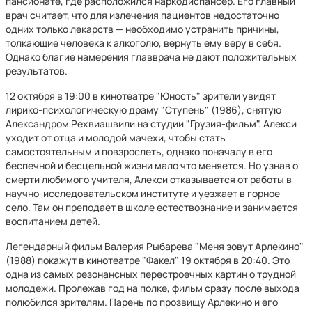
пансионате, где расположился наркодиспансер. Его главный
врач считает, что для излечения пациентов недостаточно
одних только лекарств — необходимо устранить причины,
толкающие человека к алкоголю, вернуть ему веру в себя.
Однако благие намерения главврача не дают положительных
результатов.
12 октября в 19:00 в кинотеатре "Юность" зрители увидят
лирико-психологическую драму "Ступень" (1986), снятую
Александром Рехвиашвили на студии "Грузия-фильм". Алекси
уходит от отца и молодой мачехи, чтобы стать
самостоятельным и повзрослеть, однако поначалу в его
беспечной и бесцельной жизни мало что меняется. Но узнав о
смерти любимого учителя, Алекси отказывается от работы в
научно-исследовательском институте и уезжает в горное
село. Там он преподает в школе естествознание и занимается
воспитанием детей.
Легендарный фильм Валерия Рыбарева "Меня зовут Арлекино"
(1988) покажут в кинотеатре "Факел" 19 октября в 20:40. Это
одна из самых резонансных перестроечных картин о трудной
молодежи. Пролежав год на полке, фильм сразу после выхода
полюбился зрителям. Парень по прозвищу Арлекино и его