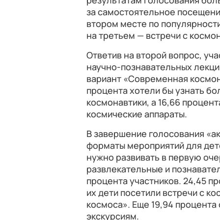
результатам голосования бол
за самостоятельное посещение
втором месте по популярности 
на третьем — встречи с космон
Ответив на второй вопрос, уч
научно-познавательных лекци
вариант «Современная космона
процента хотели бы узнать бо
космонавтики, а 16,66 процен
космические аппараты.
В завершение голосования «а
форматы мероприятий для дете
нужно развивать в первую оч
развлекательные и познавател
процента участников. 24,45 п
их дети посетили встречи с к
космоса». Еще 19,94 процента
экскурсиям.