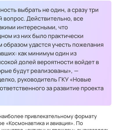
ность выбрать не один, а сразу три
й вопрос. Действительно, все
акими интересными, что
дном из них было практически
м образом удастся учесть пожелания
вших: как минимум один из
сокой долей вероятности войдет в
орые будут реализованы», —
елко, руководитель ГКУ «Новые
ответственного за развитие проекта
 наиболее привлекательному формату
е «Космонавтика и авиация». По