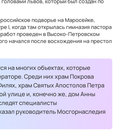
 головами львов, который был создан по
ороссийское подворье на Маросейке,
е I, когда там открылась гимназия пастора
 работ проведен в Высоко-Петровском
ого начался после восхождения на престол
тся на многих объектах, которые
ераторе. Среди них храм Покрова
Филях, храм Святых Апостолов Петра
ой улице и, конечно же, дом Анны
 следят специалисты
казал руководитель Мосгорнаследия