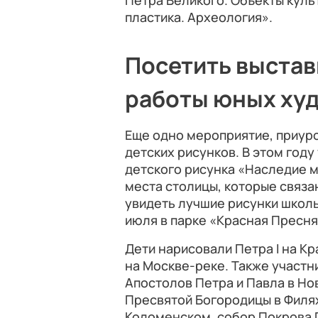
Петра Великого. Объекты кул
пластика. Археология».
Посетить выстав
работы юных ху
Еще одно мероприятие, приуро
детских рисунков. В этом году
детского рисунка «Наследие 
места столицы, которые связа
увидеть лучшие рисунки школь
июля в парке «Красная Пресня
Дети нарисовали Петра I на К
на Москве-реке. Также участн
Апостолов Петра и Павла в Но
Пресвятой Богородицы в Филях
Коломенском, собор Покрова 