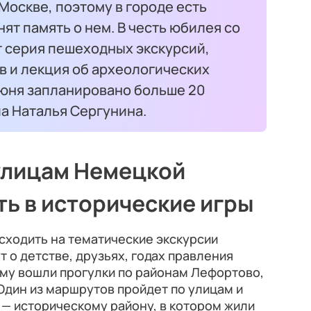
 Москве, поэтому в городе есть
ят память о нем. В честь юбилея со
т серия пешеходных экскурсий,
в и лекция об археологических
 июня запланировано больше 20
а Наталья Сергунина.
улицам Немецкой
ть в исторические игры
 сходить на тематические экскурсии
т о детстве, друзьях, годах правления
мму вошли прогулки по районам Лефортово,
Один из маршрутов пройдет по улицам и
— историческому району, в котором жили