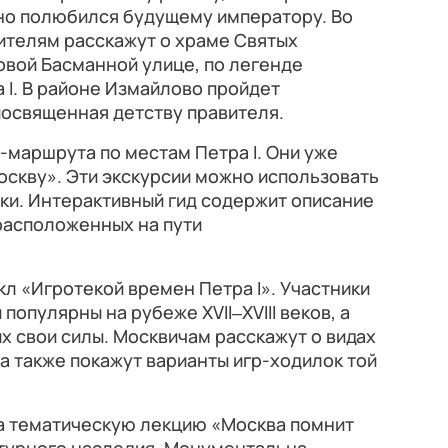
но полюбился будущему императору. Во
ителям расскажут о храме Святых
овой Басманной улице, по легенде
 I. В районе Измайлово пройдет
посвященная детству правителя.
-маршрута по местам Петра I. Они уже
оскву». Эти экскурсии можно использовать
ки. Интерактивный гид содержит описание
расположенных на пути
л «Игротекой времен Петра I». Участники
популярны на рубеже XVII‒XVIII веков, а
их свои силы. Москвичам расскажут о видах
 а также покажут варианты игр-ходилок той
а тематическую лекцию «Москва помнит