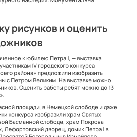
ьтурного наследия. Монументальна
ку рисунков и оценить
дожников
ченное к юбилею Петра I, — выставка
 участникам IV городского конкурса
моего района» предложили изобразить
ны с Петром Великим. На выставке можно
ников. Оценить работы ребят можно до 13
».
расной площади, в Немецкой слободе и даже
ики конкурса изобразили храм Святых
вой Басманной слободе, храм Покрова
, Лефортовский дворец, домик Петра I в
Пресвятой Богородицы в Измайлове,