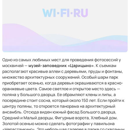
Одно из самых любимых мест для проведения фотосессий у
москвичей —
музей-заповедник «Царицыно»
. К съемкам
располагают красивые аллеи с деревьями, пруды и фонтаны,
множество архитектурных сооружений. Особый шарм парк
приобретает осенью, когда деревья окрашиваются в красно-
оранжевые цвета. Самое светлое и открытое место здесь —
поляна у Большого дворца. Ее обрамляют клены и липы, а
посередине стоит сосна, который около 150 лет. Если пройти к
центру поляны, то откроется панорама на архитектурный
ансамбль. Отсюда виден южный фасад Большого дворца,
Средний и Малый дворцы, Фигурные ворота, Хлебный дом.
Золотой осенью можно сделать фотографии у павильона
«Нерастанкино». Это небольшая галерея в парке со сквозным