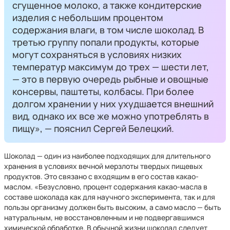
сгущенное молоко, а также кондитерские
изделия с небольшим процентом
содержания влаги, в том числе шоколад. В
третью группу попали продукты, которые
могут сохраняться в условиях низких
температур максимум до трех — шести лет,
— это в первую очередь рыбные и овощные
консервы, паштеты, колбасы. При более
долгом хранении у них ухудшается внешний
вид, однако их все же можно употреблять в
пищу», — пояснил Сергей Белецкий.
Шоколад — один из наиболее подходящих для длительного
хранения в условиях вечной мерзлоты твердых пищевых
продуктов. Это связано с входящим в его состав какао-
маслом. «Безусловно, процент содержания какао-масла в
составе шоколада как для научного эксперимента, так и для
пользы организму должен быть высоким, а само масло — быть
натуральным, не восстановленным и не подвергавшимся
химической обработке. В обычной жизни шоколад следует