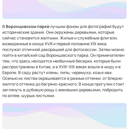
В
Воронцовском парке
лучшим фоном для фотографий будут
исторические здания. Они окружены деревьями, которые
сейчас становятся желтыми. Жилые и служебные флигели,
возведенные в конце XVIII и первой половине XIX века,
послужат отличной декорацией для фотосессии. Затем можно
пойти в китайский сад Воронцовского парка. Он примечателен
тем, что здесь находятся необычные беседки, которые были
распространены в Китае, а в XVIII–XIX веках вошли в моду и в
Европе. В саду растут клены, липы, черемуха, козья ива.
Осенью их листва окрашивается в разные оттенки: от бледно-
желтого оттенка до багряно-красного. В конце прогулки стоит
заглянуть в дубовую рощу с вековыми деревьями, побродить
по аллее, шурша листьями.