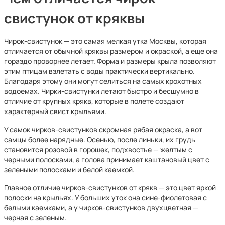
свистунок от кряквы
Чирок-свистунок — это самая мелкая утка Москвы, которая
отличается от обычной кряквы размером и окраской, а еще она
гораздо проворнее летает. Форма и размеры крыла позволяют
этим птицам взлетать с воды практически вертикально.
Благодаря этому они могут селиться на самых крохотных
водоемах. Чирки-свистунки летают быстро и бесшумно в
отличие от крупных крякв, которые в полете создают
характерный свист крыльями.
У самок чирков-свистунков скромная рябая окраска, а вот
самцы более нарядные. Осенью, после линьки, их грудь
становится розовой в горошек, подхвостье — желтым с
черными полосками, а голова принимает каштановый цвет с
зелеными полосками и белой каемкой.
Главное отличие чирков-свистунков от крякв — это цвет яркой
полоски на крыльях. У больших уток она сине-фиолетовая с
белыми каемками, а у чирков-свистунков двухцветная —
черная с зеленым.