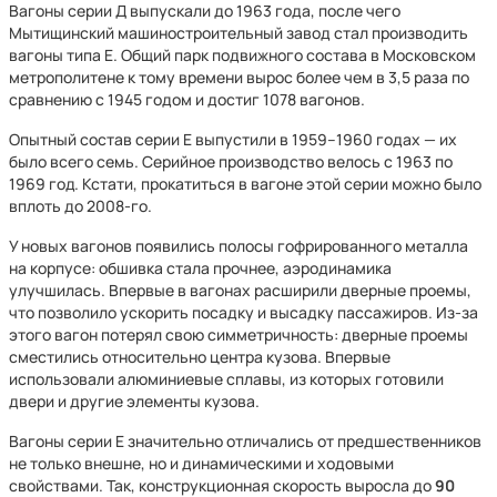
Вагоны серии Д выпускали до 1963 года, после чего
Мытищинский машиностроительный завод стал производить
вагоны типа Е. Общий парк подвижного состава в Московском
метрополитене к тому времени вырос более чем в 3,5 раза по
сравнению с 1945 годом и достиг 1078 вагонов.
Опытный состав серии Е выпустили в 1959–1960 годах — их
было всего семь. Серийное производство велось с 1963 по
1969 год. Кстати, прокатиться в вагоне этой серии можно было
вплоть до 2008-го.
У новых вагонов появились полосы гофрированного металла
на корпусе: обшивка стала прочнее, аэродинамика
улучшилась. Впервые в вагонах расширили дверные проемы,
что позволило ускорить посадку и высадку пассажиров. Из-за
этого вагон потерял свою симметричность: дверные проемы
сместились относительно центра кузова. Впервые
использовали алюминиевые сплавы, из которых готовили
двери и другие элементы кузова.
Вагоны серии Е значительно отличались от предшественников
не только внешне, но и динамическими и ходовыми
свойствами. Так, конструкционная скорость выросла до
90