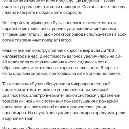
Главное их отличие от всех предыдущих моделей — новая
система управления тяговым приводом. Она позволяет поезду
плавно набирать и сбрасывать скорость.
На второй модификации «Яузы» впервые в отечественном
серийном метровагоностроении установили асинхронный
тяговый двигатель. Такой электропривод используется на всех
более современных поездах метро.
Максимальная конструктивная скорость
выросла до 100
километров в час
. Вместимость вагонов увеличилась на 30–
40 человек за счет уменьшения числа сидячих мест и
образования вместительных торцевых площадок. Впервые
были сделаны сиденья, повторяющие изгиб спины человека.
Также вагоны «Яуза» оборудовали микропроцессорной
системой автоматического управления и технической
диагностики, электропневматической системой управления
тормозами, новыми системами пожаротушения и пожарной
сигнализации, экстренной связи и радиооповещения
пассажиров. На случай эвакуации пассажиров предусмотрели
аварийный трап.
Из салонов «Яузы» исчезли хорошо знакомые пассажирам