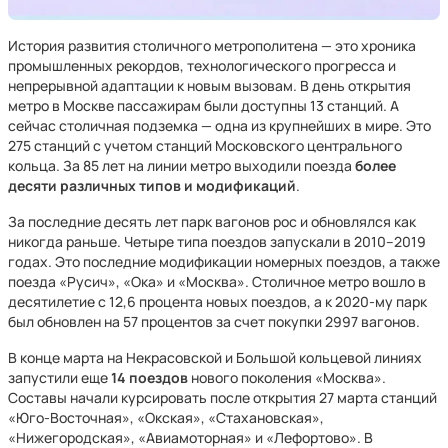
История развития столичного метрополитена — это хроника
промышленных рекордов, технологического прогресса и
непрерывной адаптации к новым вызовам. В день открытия
метро в Москве пассажирам были доступны 13 станций. А
сейчас столичная подземка — одна из крупнейших в мире. Это
275 станций с учетом станций Московского центрального
кольца. За 85 лет на линии метро выходили поезда
более
десяти различных типов и модификаций
.
За последние десять лет парк вагонов рос и обновлялся как
никогда раньше. Четыре типа поездов запускали в 2010–2019
годах. Это последние модификации номерных поездов, а также
поезда «Русич», «Ока» и «Москва». Столичное метро вошло в
десятилетие с 12,6 процента новых поездов, а к 2020-му парк
был обновлен на 57 процентов за счет покупки 2997 вагонов.
В конце марта на Некрасовской и Большой кольцевой линиях
запустили еще
14 поездов
нового поколения «Москва».
Составы начали курсировать после открытия 27 марта станций
«Юго-Восточная», «Окская», «Стахановская»,
«Нижегородская», «Авиамоторная» и «Лефортово». В