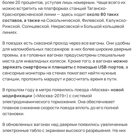
более 20 процентов, уступая лишь номерным. Чаще всего их
можно встретить на платформах станций Таганско-
Краснопресненской линии — здесь ходит
около 80 таких
составов, а также
на Сокольнической, Филевской, Калужско-
Рижской, Солнцевской, Некрасовской и Большой кольцевой
линиях.
В поездах есть сквозной проход через все вагоны. Они удобны
для маломобильных пассажиров: в них более широкие дверные
проемы, а в головных вагонах предусмотрены специальные
места для инвалидных колясок. Кроме того, в вагонах
можно
заряжать смартфоны и планшеты с помощью USB-портов
, а
сенсорные мониторы на стенах помогают найти нужные
станции, проложить маршрут и рассчитать время в пути.
В прошлом году в метро появились поезда «Москва»
новой
модификации
(«Москва-2019») с системой
электродинамического торможения. Она обеспечивает
плавное снижение скорости поезда вплоть до его полной
остановки.
В обновленных вагонах над дверями появились увеличенные
электронные табло с экранами высокого разрешения. На них