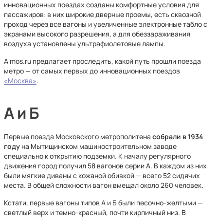
инновационных поездах созданы комфортные условия для
пассажиров: в них широкие дверные проемы, есть сквозной
проход через все вагоны и увеличенные электронные табло с
экранами высокого разрешения, а для обеззараживания
воздуха установлены ультрафиолетовые лампы.
А mos.ru предлагает проследить, какой путь прошли поезда
метро — от самых первых до инновационных поездов
«Москва»
.
А и Б
Первые поезда Московского метрополитена
собрали в 1934
году
на Мытищинском машиностроительном заводе
специально к открытию подземки. К началу регулярного
движения город получил 58 вагонов серии А. В каждом из них
были мягкие диваны с кожаной обивкой — всего 52 сидячих
места. В общей сложности вагон вмещал около 260 человек.
Кстати, первые вагоны типов А и Б были песочно-желтыми —
светлый верх и темно-красный, почти кирпичный низ. В