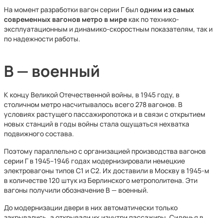
На момент разработки вагон серии Г был
одним из самых
современных вагонов метро в мире
как по технико-
эксплуатационным и динамико-скоростным показателям, так и
по надежности работы.
В — военный
К концу Великой Отечественной войны, в 1945 году, в
столичном метро насчитывалось всего 278 вагонов. В
условиях растущего пассажиропотока и в связи с открытием
новых станций в годы войны стала ощущаться нехватка
подвижного состава.
Поэтому параллельно с организацией производства вагонов
серии Г в 1945–1946 годах модернизировали немецкие
электровагоны типов С1 и С2. Их доставили в Москву в 1945-м
в количестве 120 штук из Берлинского метрополитена. Эти
вагоны получили обозначение В — военный.
До модернизации двери в них автоматически только
закрывались, а открывали их изнутри пассажиры. Сиденья в