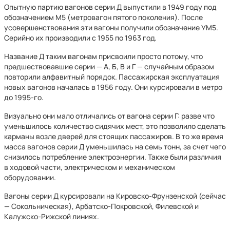
Опытную партию вагонов серии Д выпустили в 1949 году под
обозначением М5 (метровагон пятого поколения). После
усовершенствования эти вагоны получили обозначение УМ5.
Серийно их производили с 1955 по 1963 год.
Название Д таким вагонам присвоили просто потому, что
предшествовавшие серии — А, Б, В и Г — случайным образом
повторили алфавитный порядок. Пассажирская эксплуатация
новых вагонов началась в 1956 году. Они курсировали в метро
до 1995-го.
Визуально они мало отличались от вагона серии Г: разве что
уменьшилось количество сидячих мест, это позволило сделать
карманы возле дверей для стоящих пассажиров. В то же время
масса вагонов серии Д уменьшилась на семь тонн, за счет чего
снизилось потребление электроэнергии. Также были различия
в ходовой части, электрическом и механическом
оборудовании.
Вагоны серии Д курсировали на Кировско-Фрунзенской (сейчас
— Сокольническая), Арбатско-Покровской, Филевской и
Калужско-Рижской линиях.