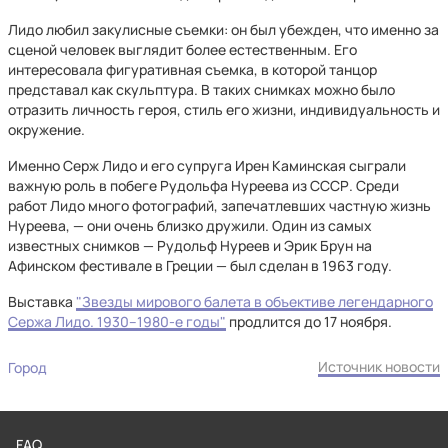
Лидо любил закулисные съемки: он был убежден, что именно за
сценой человек выглядит более естественным. Его
интересовала фигуративная съемка, в которой танцор
представал как скульптура. В таких снимках можно было
отразить личность героя, стиль его жизни, индивидуальность и
окружение.
Именно Серж Лидо и его супруга Ирен Каминская сыграли
важную роль в побеге Рудольфа Нуреева из СССР. Среди
работ Лидо много фотографий, запечатлевших частную жизнь
Нуреева, — они очень близко дружили. Один из самых
известных снимков — Рудольф Нуреев и Эрик Брун на
Афинском фестивале в Греции — был сделан в 1963 году.
Выставка
"Звезды мирового балета в объективе легендарного
Сержа Лидо. 1930–1980-е годы"
продлится до 17 ноября.
Источник новости
Город
FAQ