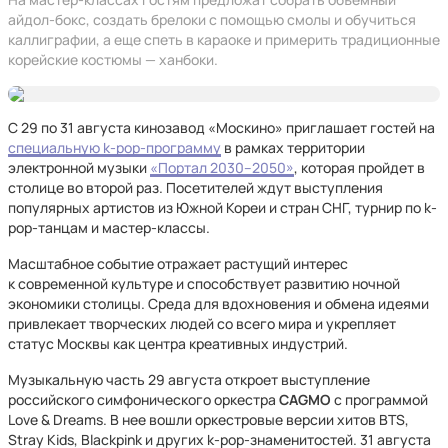
айдол-бокс, создать брелоки с помощью смолы и обучиться
каллиграфии, а еще спеть в караоке и примерить традиционные
корейские костюмы — ханбоки.
С 29 по 31 августа кинозавод «Москино» приглашает гостей на
специальную k-pop-программу
в рамках территории
электронной музыки
«Портал 2030–2050»
, которая пройдет в
столице во второй раз. Посетителей ждут выступления
популярных артистов из Южной Кореи и стран СНГ, турнир по k-
pop-танцам и мастер-классы.
Масштабное событие отражает растущий интерес
к современной культуре и способствует развитию ночной
экономики столицы. Среда для вдохновения и обмена идеями
привлекает творческих людей со всего мира и укрепляет
статус Москвы как центра креативных индустрий.
Музыкальную часть 29 августа откроет выступление
российского симфонического оркестра
CAGMO
с программой
Love & Dreams. В нее вошли оркестровые версии хитов BTS,
Stray Kids, Blackpink и других k-pop-знаменитостей. 31 августа