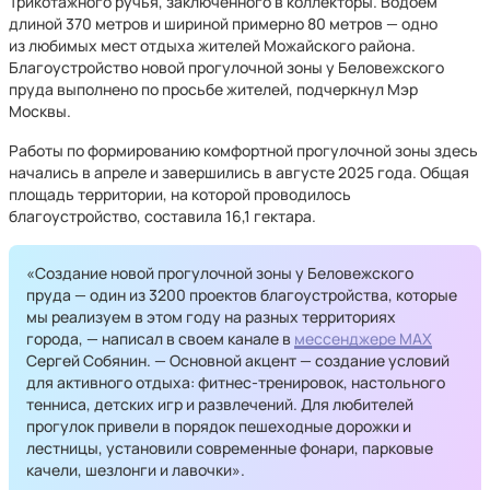
Трикотажного ручья, заключенного в коллекторы. Водоем
длиной 370 метров и шириной примерно 80 метров — одно
из любимых мест отдыха жителей Можайского района.
Благоустройство новой прогулочной зоны у Беловежского
пруда выполнено по просьбе жителей, подчеркнул Мэр
Москвы.
Работы по формированию комфортной прогулочной зоны здесь
начались в апреле и завершились в августе 2025 года. Общая
площадь территории, на которой проводилось
благоустройство, составила 16,1 гектара.
«Создание новой прогулочной зоны у Беловежского
пруда — один из 3200 проектов благоустройства, которые
мы реализуем в этом году на разных территориях
города, — написал в своем канале в
мессенджере MAX
Сергей Собянин. — Основной акцент — создание условий
для активного отдыха: фитнес-тренировок, настольного
тенниса, детских игр и развлечений. Для любителей
прогулок привели в порядок пешеходные дорожки и
лестницы, установили современные фонари, парковые
качели, шезлонги и лавочки».