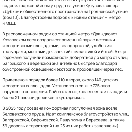
водоема парковой зоны у пруда на улице Кутузова, сквера
«Дубки» и общественного пространства на Гродненской улице
(дом 10). Благоустроены подходы к новым станциям метро
и МЦД.
В расположенном рядом со станцией метро «Давыдково»
Козловском лесу создали современный парк с детскими
и спортивными площадками, велодорожкой, удобными
тротуарами, местами для занятий гимнастикой и йогой. А еще
горожане получили возможность добираться до метро от улиц
Багрицкого и Верейской значительно быстрее благодаря
обустроенной освещенной экотропе, проходящей через лес.
Приведено в порядок более 110 дворов, около 140 детских
и спортивных площадок. Установлено свыше 725 опор
наружного освещения. Район стал еще зеленее: там высадили
более 21 тысячи деревьев и кустарников.
В 2025 году создана комфортная прогулочная зона возле
Беловежского пруда. Идет комплексное благоустройство улиц
Запорожской, Сафоновской, Ращупкина и Вересаева, а также
39 дворовых территорий (на 25 из них работы завершены).