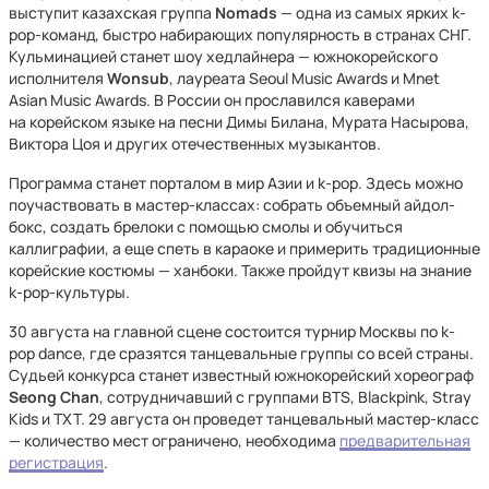
выступит казахская группа
Nomads
— одна из самых ярких k-
pop-команд, быстро набирающих популярность в странах СНГ.
Кульминацией станет шоу хедлайнера — южнокорейского
исполнителя
Wonsub
, лауреата Seoul Music Awards и Mnet
Asian Music Awards. В России он прославился каверами
на корейском языке на песни Димы Билана, Мурата Насырова,
Виктора Цоя и других отечественных музыкантов.
Программа станет порталом в мир Азии и k-pop. Здесь можно
поучаствовать в мастер-классах: собрать объемный айдол-
бокс, создать брелоки с помощью смолы и обучиться
каллиграфии, а еще спеть в караоке и примерить традиционные
корейские костюмы — ханбоки. Также пройдут квизы на знание
k-pop-культуры.
30 августа на главной сцене состоится турнир Москвы по k-
pop dance, где сразятся танцевальные группы со всей страны.
Судьей конкурса станет известный южнокорейский хореограф
Seong Chan
, сотрудничавший с группами BTS, Blackpink, Stray
Kids и TXT. 29 августа он проведет танцевальный мастер-класс
— количество мест ограничено, необходима
предварительная
регистрация
.