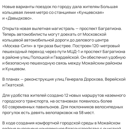
Новые варианты поездок по городу дала жителям Большая
кольцевая линия метро со станциями «Кунцевская»
и «Давыдково».
Открыта новая вылетная магистраль — проспект Багратиона.
Теперь автомобилисты могут доехать от Московской
кольцевой автомобильной дороги до делового центра
«Москва-Сити» в три раза быстрее. Построен 120-метровый
пешеходный переход
через пути МЦД-1 и проспект Багратиона
в районе улиц Полоцкой и Гвардейской. Он обеспечил удобную
и безопасную пешеходную связь между Можайским районом
и Кунцевом.
В планах — реконструкция улиц Генерала Дорохова, Верейской
и Гжатской.
Для удобства жителей создано 12 новых маршрутов наземного
городского транспорта, на остановках появилось более
60 современных павильонов. Для поклонников велосипедных
прогулок есть девять велопарковок на 58 мест.
В ходе создания комфортной городской среды в Можайском
районе выполнено комплексное благоустройство с очисткой