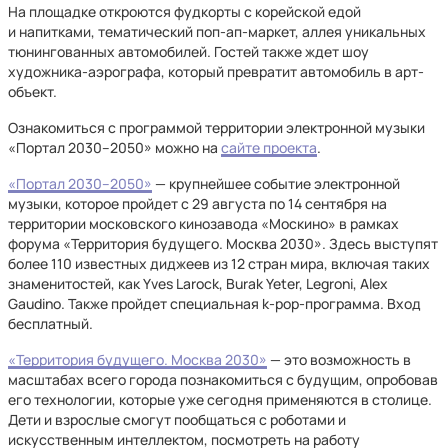
На площадке откроются фудкорты с корейской едой
и напитками, тематический поп-ап-маркет, аллея уникальных
тюнингованных автомобилей. Гостей также ждет шоу
художника-аэрографа, который превратит автомобиль в арт-
объект.
Ознакомиться с программой территории электронной музыки
«Портал 2030–2050» можно на
сайте проекта
.
«Портал 2030–2050»
— крупнейшее событие электронной
музыки, которое пройдет с 29 августа по 14 сентября на
территории московского кинозавода «Москино» в рамках
форума «Территория будущего. Москва 2030». Здесь выступят
более 110 известных диджеев из 12 стран мира, включая таких
знаменитостей, как Yves Larock, Burak Yeter, Legroni, Alex
Gaudino. Также пройдет специальная k-pop-программа. Вход
бесплатный.
«Территория будущего. Москва 2030»
— это возможность в
масштабах всего города познакомиться с будущим, опробовав
его технологии, которые уже сегодня применяются в столице.
Дети и взрослые смогут пообщаться с роботами и
искусственным интеллектом, посмотреть на работу