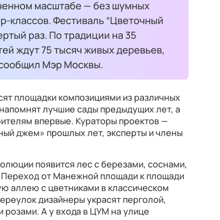
иченном масштабе — без шумных
ер-классов. Фестиваль “Цветочный
ертый раз. По традиции на 35
ей ждут 75 тысяч живых деревьев,
 сообщил Мэр Москвы.
ят площадки композициями из различных
напомнят лучшие сады предыдущих лет, а
рителям впервые. Кураторы проектов —
ный джем» прошлых лет, эксперты и члены
волюции появится лес с березами, соснами,
 Переход от Манежной площади к площади
ую аллею с цветниками в классическом
ереулок дизайнеры украсят перголой,
 розами. А у входа в ЦУМ на улице