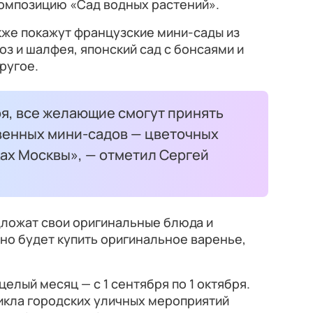
композицию «Сад водных растений».
кже покажут французские мини-сады из
оз и шалфея, японский сад с бонсаями и
ругое.
бря, все желающие смогут принять
твенных мини-садов — цветочных
ках Москвы», — отметил Сергей
ложат свои оригинальные блюда и
но будет купить оригинальное варенье,
елый месяц — с 1 сентября по 1 октября.
икла городских уличных мероприятий