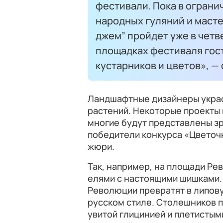
фестивали. Пока в огран
народных гуляний и маст
джем” пройдет уже в четв
площадках фестиваля гост
кустарников и цветов», —
Ландшафтные дизайнеры украс
растений. Некоторые проекты 
многие будут представлены з
победители конкурса «Цветоч
жюри.
Так, например, на площади Ре
елями с настоящими шишками.
Революции превратят в липов
русском стиле. Столешников п
увитой глицинией и плетистыми