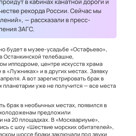
ройдут в кабинах канатной дороги и
честве рекорда России. Сейчас мы
лений», — рассказали в пресс-
ления ЗАГС.
но будет в музее-усадьбе «Остафьево»,
 в Останкинской телебашне,
ом ипподроме, центре искусств храма
 в «Лужниках» и в других местах. Заявку
апреля. А вот зарегистрировать брак в
 планетарии уже не получится — все места
ь брак в необычных местах, появился в
м молодоженам предложили
 на 20 площадках. В «Москвариуме»,
ись с шоу «Шествие морских обитателей»,
вском шоссе браки заключали под звуки