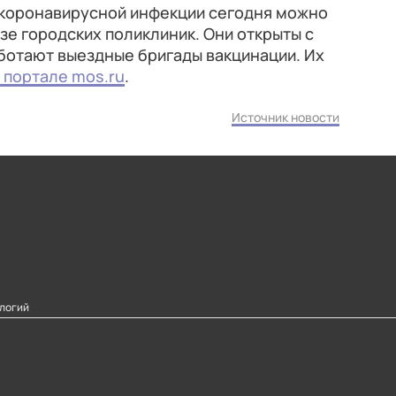
т коронавирусной инфекции сегодня можно
азе городских поликлиник. Они открыты с
работают выездные бригады вакцинации. Их
 портале mos.ru
.
Источник новости
логий