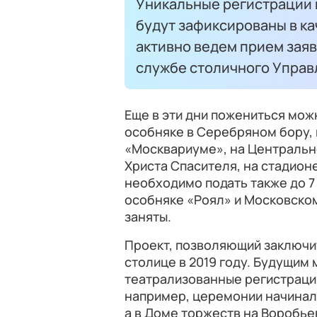
Уникальные регистрации п
будут зафиксированы в ка
активно ведем прием заяв
службе столичного Управ
Еще в эти дни пожениться мож
особняке в Серебряном бору,
«Москвариуме», на Центральн
Христа Спасителя, на стадионе
необходимо подать также до 7 
особняке «Роял» и Московском
заняты.
Проект, позволяющий заключит
столице в 2019 году. Будущи
театрализованные регистрации
например, церемонии начинал
а в Доме торжеств на Воробье