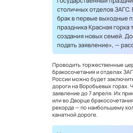
государственный праздни
столичных отделов ЗАГС.
брак в первые выходные по
праздника Красная горка
создания новых семей. До
подать заявление», — рас
Проводить торжественные цер
бракосочетания и отделах ЗАГ
России можно будет заключить
дороги на Воробьевых горах. Ч
заявление до 7 апреля. Их пр
или во Дворце бракосочетания
рекорда — по наибольшему кол
канатной дороге.