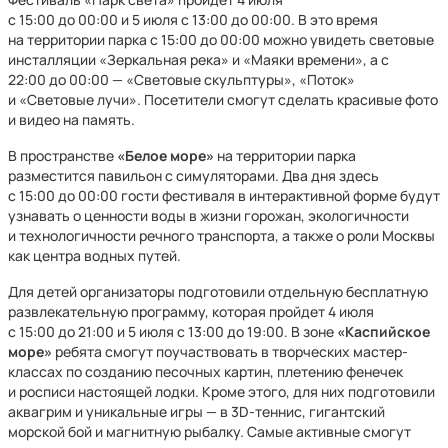
с 15:00 до 00:00 и 5 июля с 13:00 до 00:00. В это время
на территории парка с 15:00 до 00:00 можно увидеть световые
инсталляции «Зеркальная река» и «Маяки времени», а с
22:00 до 00:00 — «Световые скульптуры», «Поток»
и «Световые лучи». Посетители смогут сделать красивые фото
и видео на память.
В пространстве
«Белое море»
на территории парка
разместится павильон с симуляторами. Два дня здесь
с 15:00 до 00:00 гости фестиваля в интерактивной форме будут
узнавать о ценности воды в жизни горожан, экологичности
и технологичности речного транспорта, а также о роли Москвы
как центра водных путей.
Для детей организаторы подготовили отдельную бесплатную
развлекательную программу, которая пройдет 4 июля
с 15:00 до 21:00 и 5 июля с 13:00 до 19:00. В зоне
«Каспийское
море»
ребята смогут поучаствовать в творческих мастер-
классах по созданию песочных картин, плетению фенечек
и росписи настоящей лодки. Кроме этого, для них подготовили
аквагрим и уникальные игры — в 3D-теннис, гигантский
морской бой и магнитную рыбалку. Самые активные смогут