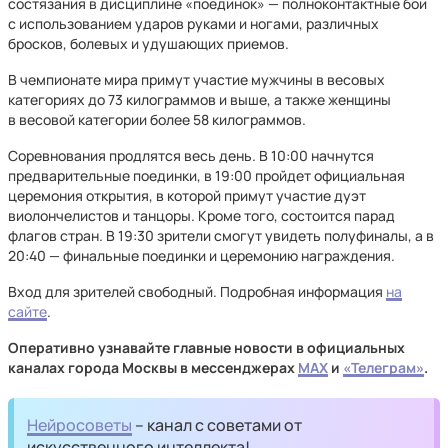
состязания в дисциплине «поединок» — полноконтактные бои
с использованием ударов руками и ногами, различных
бросков, болевых и удушающих приемов.
В чемпионате мира примут участие мужчины в весовых
категориях до 73 килограммов и выше, а также женщины
в весовой категории более 58 килограммов.
Соревнования продлятся весь день. В 10:00 начнутся
предварительные поединки, в 19:00 пройдет официальная
церемония открытия, в которой примут участие дуэт
виолончелистов и танцоры. Кроме того, состоится парад
флагов стран. В 19:30 зрители смогут увидеть полуфиналы, а в
20:40 — финальные поединки и церемонию награждения.
Вход для зрителей свободный. Подробная информация
на
сайте
.
Оперативно узнавайте главные новости в официальных
каналах города Москвы в мессенджерах
MAX
и
«Телеграм»
.
Нейросоветы
– канал с советами от
искусственного интеллекта!