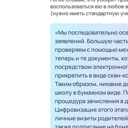
воспользоваться ею в любое в
(нужно иметь стандартную уче
«Мы последовательно ос
заявлений. Большую част
проверяем с помощью меж
теперь и те документы, к
посредством электронног
прикрепить в виде скан-к
Таким образом, никакие д
школу в бумажном виде. П
процедура зачисления в д
Цифровизация этого этап
личные визиты родителей
также подписание на бума