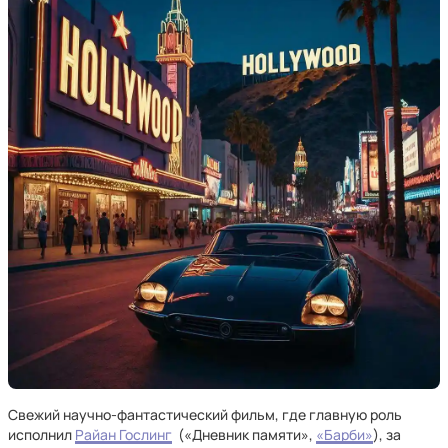
Свежий научно-фантастический фильм, где главную роль
исполнил
Райан Гослинг
(«Дневник памяти»,
«Барби»
), за