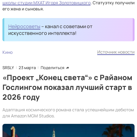
школы-студии МХАТ Игоря Золотовицкого
. Статуэтку получили
его жена и сыновья.
Нейросоветы
– канал с советами от
искусственного интеллекта!
Источник новости
Кино
SRSLY
23 марта
Поделиться
«Проект „Конец света“» с Райаном
Гослингом показал лучший старт в
2026 году
Адаптация космического романа стала успешнейшим дебютом
для Amazon MGM Studios.