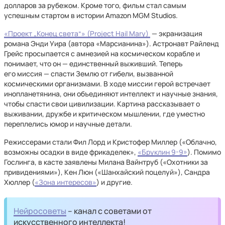
долларов за рубежом. Кроме того, фильм стал самым
успешным стартом в истории Amazon MGM Studios.
«Проект „Конец света“» (Project Hail Mary)
— экранизация
романа Энди Уира (автора «Марсианина»). Астронавт Райленд
Грейс просыпается с амнезией на космическом корабле и
понимает, что он — единственный выживший. Теперь
его миссия — спасти Землю от гибели, вызванной
космическими организмами. В ходе миссии герой встречает
инопланетянина, они объединяют интеллект и научные знания,
чтобы спасти свои цивилизации. Картина рассказывает о
выживании, дружбе и критическом мышлении, где уместно
переплелись юмор и научные детали.
Режиссерами стали Фил Лорд и Кристофер Миллер («Облачно,
возможны осадки в виде фрикаделек»,
«Бруклин 9-9»
). Помимо
Гослинга, в касте заявлены Милана Вайнтруб («Охотники за
привидениями»), Кен Люн («Шанхайский поцелуй»), Сандра
Хюллер (
«Зона интересов»
) и другие.
Нейросоветы
– канал с советами от
искусственного интеллекта!