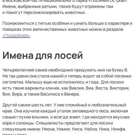
в московской части национального парка «Лосиный Остров».
Имена, выбранные детьми, также будут отражены там
и помогут персонализировать животных.
Познакомиться с пятью особями и узнать больше о характере и
повадках этих величественных животных можно в разделе
«Подробнее»
.
Имена для лосей
Четырехлетней самке необходимо придумать имя на букву В.
Не так давно она стала мамой и теперь водит за собой лосенка-
сеголетка. Малышу еще не исполнилось и года. Для лосихи
есть такие варианты кличек, как Вивлия, Виа, Веста, Виктория,
Вия, Вира, а также Василиса и Венера.
Другой самке шесть лет. У нее спокойный и любознательный
нрав. Она изучила каждый уголок заповедного леса, включая
самые глухие ельники, и всегда знает, где находятся вкусная
кора и солонцы. Специалисты предлагают для лосихи
следующие имена: Неона, Номия, Ниса, Нейла, Ника, Нимфа,
Нора и Нота.