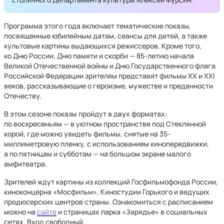
Программа этого года включает тематические показы,
посвященные юбилейным датам, сеансы для детей, а также
культовые картины выдающихся режиссеров. Кроме того,
ко Дню России, Дню памяти и скорби — 85-летию начала
Великой Отечественной войны и Дню Государственного флага
Российской Федерации зрителям представят фильмы XX и XXI
веков, рассказывающие о героизме, мужестве и преданности
Отечеству.
В этом сезоне показы пройдут в двух форматах:
по воскресеньям — в уютном пространстве под Стеклянной
корой, где можно увидеть фильмы, снятые на 35-
миллиметровую пленку, с использованием кинопередвижки,
а по пятницам и субботам — на большом экране малого
амфитеатра.
Зрителей ждут картины из коллекций Госфильмофонда России,
киноконцерна «Мосфильм», Киностудии Горького и ведущих
продюсерских центров страны. Ознакомиться с расписанием
можно на
сайте
и страницах парка «Зарядье» в социальных
сетях. Вход свободный.