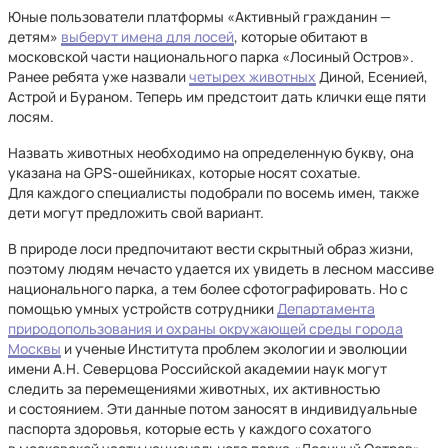
Юные пользователи платформы «Активный гражданин —
детям»
выберут имена для лосей
, которые обитают в
московской части национального парка «Лосиный Остров».
Ранее ребята уже назвали
четырех животных
Диной, Есенией,
Астрой и Бураном. Теперь им предстоит дать клички еще пяти
лосям.
Назвать животных необходимо на определенную букву, она
указана на GPS-ошейниках, которые носят сохатые.
Для каждого специалисты подобрали по восемь имен, также
дети могут предложить свой вариант.
В природе лоси предпочитают вести скрытный образ жизни,
поэтому людям нечасто удается их увидеть в лесном массиве
национального парка, а тем более сфотографировать. Но с
помощью умных устройств сотрудники
Департамента
природопользования и охраны окружающей среды города
Москвы
и ученые Института проблем экологии и эволюции
имени А.Н. Северцова Российской академии наук могут
следить за перемещениями животных, их активностью
и состоянием. Эти данные потом заносят в индивидуальные
паспорта здоровья, которые есть у каждого сохатого