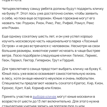
Четырехлетнему самцу ребята должны будут подарить кличку
на букву Р. Этот лось уже достаточно силен, чтобы заявить
о себе, но пока еще осторожен. Юные горожане могут его
назвать так: Родион, Рион, Рикс, Рес, Рифей, Ромул, Рекс
или Роман.
Еще одному сохатому шесть лет, и он уже успел хорошо
изучить московскую часть национального парка «Лосиный
Остров» и не раз встречался с человеком. Несмотря на свои
большие размеры, животное умеет исчезать в чаще быстрее
ветра. Лосю подобрали следующие клички: Гелиос, Гермес,
Геон, Геракл, Гектор, Гиперион, Грут и Гордий.
Для трехлетнего самца предстоит выбрать кличку на букву К.
Юный лось уже вовсю осваивает самостоятельную жизнь
в лесу, хотя он еще немного неуклюж и очень любопытен.
Специалисты предлагают назвать сохатого Кратос, Кир, Кион,
Кронос, Крит, Кай, Коринф или Клеон.
Принять участие в
выборе кличек
могут юные москвичи в
возрасте от шести до 13 лет включительно. Для этого нужна
стандартная учетная запись на портале mos.ru или