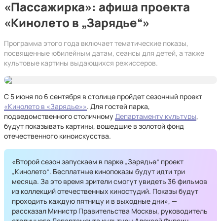
«Пассажирка»: афиша проекта
«Кинолето в „Зарядье“»
Программа этого года включает тематические показы,
посвященные юбилейным датам, сеансы для детей, а также
культовые картины выдающихся режиссеров.
С 5 июня по 6 сентября в столице пройдет сезонный проект
«Кинолето в «Зарядье»»
. Для гостей парка,
подведомственного столичному
Департаменту культуры
,
будут показывать картины, вошедшие в золотой фонд
отечественного киноискусства.
«Второй сезон запускаем в парке „Зарядье“ проект
„Кинолето“. Бесплатные кинопоказы будут идти три
месяца. За это время зрители смогут увидеть 36 фильмов
из коллекций отечественных киностудий. Показы будут
проходить каждую пятницу и в выходные дни», —
рассказал Министр Правительства Москвы, руководитель
столичного Департамента культуры Алексей Фурсин.