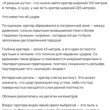
«Я раньше шутил… что нужно найти кратер шириной 100 метров.
А теперь, о чудо, у нас есть кратер шириной 225 метров».
Что известно об ударе
По оценкам, кратер образовался в пограничной зоне — между
древними, сильно изрытыми возвышенностями и более
гладкими лунными «морями», которые когда-то были
заполнены расплавленной породой.
Глубина кратера — около 43 метров, а его края остаются
крутыми и четкими, что типично для недавних ударов. Со
временем такие формы сглаживаются микрометеоритами и
температурными перепадами, поэтому сохранность рельефа
подтверждает его «молодой» возраст.
Интересная деталь — кратер слегка вытянут. Это может
означать, что удар произошел под углом, либо что под
поверхностью находятся слои разной плотности.
Обломки разлетелись на десятки километров
Вокруг кратера виден яркий ореол выбросов — это пыль и
камни, выброшенные при ударе. Они разлетелись на сотни