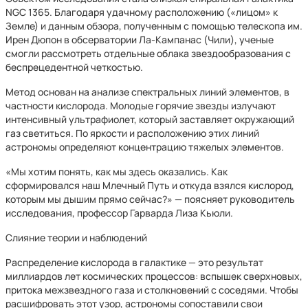
NGC 1365. Благодаря удачному расположению («лицом» к
Земле) и данным обзора, полученным с помощью телескопа им.
Ирен Дюпон в обсерватории Ла-Кампанас (Чили), ученые
смогли рассмотреть отдельные облака звездообразования с
беспрецедентной четкостью.
Метод основан на анализе спектральных линий элементов, в
частности кислорода. Молодые горячие звезды излучают
интенсивный ультрафиолет, который заставляет окружающий
газ светиться. По яркости и расположению этих линий
астрономы определяют концентрацию тяжелых элементов.
«Мы хотим понять, как мы здесь оказались. Как
сформировался наш Млечный Путь и откуда взялся кислород,
которым мы дышим прямо сейчас?» — поясняет руководитель
исследования, профессор Гарварда Лиза Кьюли.
Слияние теории и наблюдений
Распределение кислорода в галактике — это результат
миллиардов лет космических процессов: вспышек сверхновых,
притока межзвездного газа и столкновений с соседями. Чтобы
расшифровать этот узор, астрономы сопоставили свои