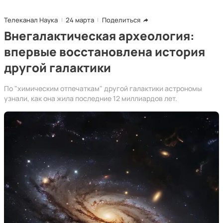
Телеканал Наука
24 марта
Поделиться
Внегалактическая археология:
впервые восстановлена история
другой галактики
По "химическим отпечаткам" другой галактики астрономы
узнали, как она жила последние 12 миллиардов лет.