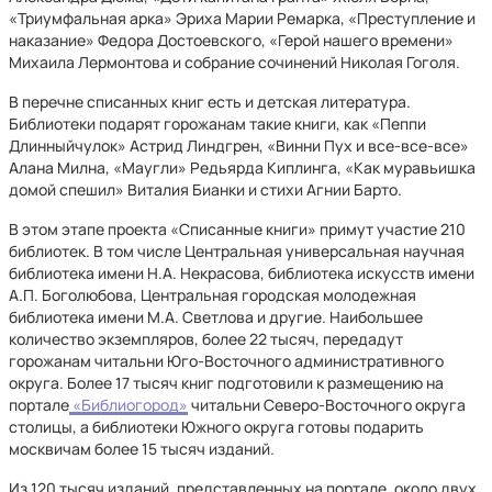
«Триумфальная арка» Эриха Марии Ремарка, «Преступление и
наказание» Федора Достоевского, «Герой нашего времени»
Михаила Лермонтова и собрание сочинений Николая Гоголя.
В перечне списанных книг есть и детская литература.
Библиотеки подарят горожанам такие книги, как «Пеппи
Длинныйчулок» Астрид Линдгрен, «Винни Пух и все-все-все»
Алана Милна, «Маугли» Редьярда Киплинга, «Как муравьишка
домой спешил» Виталия Бианки и стихи Агнии Барто.
В этом этапе проекта «Списанные книги» примут участие 210
библиотек. В том числе Центральная универсальная научная
библиотека имени Н.А. Некрасова, библиотека искусств имени
А.П. Боголюбова, Центральная городская молодежная
библиотека имени М.А. Светлова и другие. Наибольшее
количество экземпляров, более 22 тысяч, передадут
горожанам читальни Юго-Восточного административного
округа. Более 17 тысяч книг подготовили к размещению на
портале
«Библиогород»
читальни Северо-Восточного округа
столицы, а библиотеки Южного округа готовы подарить
москвичам более 15 тысяч изданий.
Из 120 тысяч изданий, представленных на портале, около двух