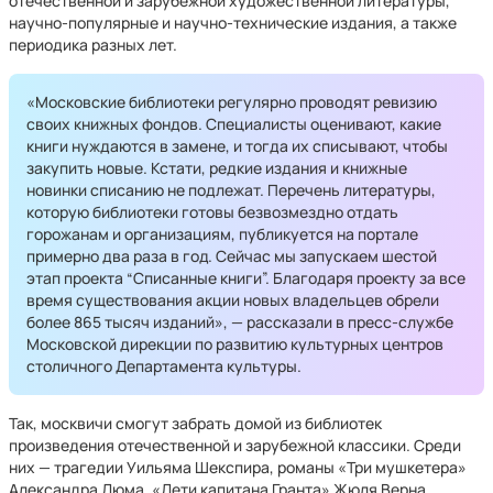
отечественной и зарубежной художественной литературы,
научно-популярные и научно-технические издания, а также
периодика разных лет.
«Московские библиотеки регулярно проводят ревизию
своих книжных фондов. Специалисты оценивают, какие
книги нуждаются в замене, и тогда их списывают, чтобы
закупить новые. Кстати, редкие издания и книжные
новинки списанию не подлежат. Перечень литературы,
которую библиотеки готовы безвозмездно отдать
горожанам и организациям, публикуется на портале
примерно два раза в год. Сейчас мы запускаем шестой
этап проекта “Списанные книги”. Благодаря проекту за все
время существования акции новых владельцев обрели
более 865 тысяч изданий», — рассказали в пресс-службе
Московской дирекции по развитию культурных центров
столичного Департамента культуры.
Так, москвичи смогут забрать домой из библиотек
произведения отечественной и зарубежной классики. Среди
них — трагедии Уильяма Шекспира, романы «Три мушкетера»
Александра Дюма, «Дети капитана Гранта» Жюля Верна,