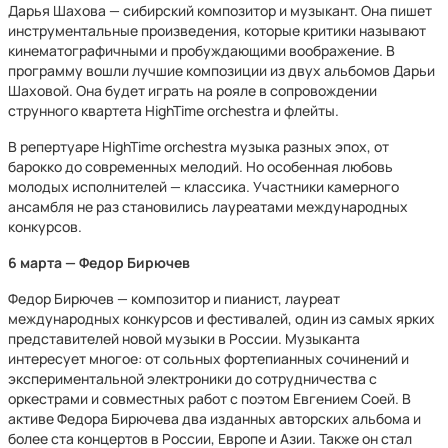
Дарья Шахова — сибирский композитор и музыкант. Она пишет
инструментальные произведения, которые критики называют
кинематографичными и пробуждающими воображение. В
программу вошли лучшие композиции из двух альбомов Дарьи
Шаховой. Она будет играть на рояле в сопровождении
струнного квартета HighTime orchestra и флейты.
В репертуаре HighTime orchestra музыка разных эпох, от
барокко до современных мелодий. Но особенная любовь
молодых исполнителей — классика. Участники камерного
ансамбля не раз становились лауреатами международных
конкурсов.
6 марта — Федор Бирючев
Федор Бирючев — композитор и пианист, лауреат
международных конкурсов и фестивалей, один из самых ярких
представителей новой музыки в России. Музыканта
интересует многое: от сольных фортепианных сочинений и
экспериментальной электроники до сотрудничества с
оркестрами и совместных работ с поэтом Евгением Соей. В
активе Федора Бирючева два изданных авторских альбома и
более ста концертов в России, Европе и Азии. Также он стал