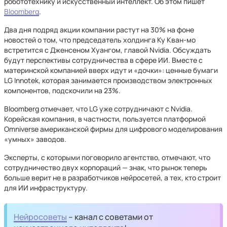
робототехнику и искусственный интеллект. Об этом пишет
Bloomberg
.
Два дня подряд акции компании растут на 30% на фоне
новостей о том, что председатель холдинга Ку Кван-мо
встретится с Дженсеном Хуангом, главой Nvidia. Обсуждать
будут перспективы сотрудничества в сфере ИИ. Вместе с
материнской компанией вверх идут и «дочки»: ценные бумаги
LG Innotek, которая занимается производством электронных
компонентов, подскочили на 23%.
Bloomberg отмечает, что LG уже сотрудничают с Nvidia.
Корейская компания, в частности, пользуется платформой
Omniverse американской фирмы для цифрового моделирования
«умных» заводов.
Эксперты, с которыми поговорило агентство, отмечают, что
сотрудничество двух корпораций — знак, что рынок теперь
больше верит не в разработчиков нейросетей, а тех, кто строит
для ИИ инфраструктуру.
Нейросоветы
– канал с советами от