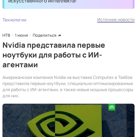
искусственного интеллекта!
Источник новости
Технологии
НТВ
1 июня
Поделиться
Nvidia представила первые
ноутбуки для работы с ИИ-
агентами
Американская компания Nvidia на выставке Computex в Тайбэе
представила первые ноутбуки, специально оптимизированные
для работы с ИИ-агентами, а также новые мощные процессоры
для них.