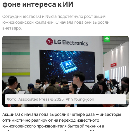
фоне интереса к ИИ
Сотрудничество LG и Nvidia подстегнуло рост акций
южнокорейской компании. С начала года они выросли
вчетверо.
Фото: Associated Press © 2026, Ahn Young-joon
Акции LG с начала года выросли в четыре раза — инвесторы
оптимистично реагируют на переход известного
южнокорейского производителя бытовой техники в