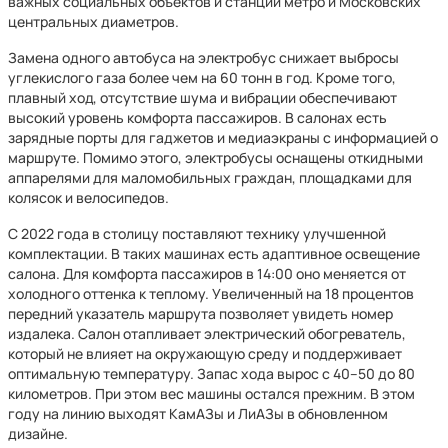
важных социальных объектов и станций метро и Московских
центральных диаметров.
Замена одного автобуса на электробус снижает выбросы
углекислого газа более чем на 60 тонн в год. Кроме того,
плавный ход, отсутствие шума и вибрации обеспечивают
высокий уровень комфорта пассажиров. В салонах есть
зарядные порты для гаджетов и медиаэкраны с информацией о
маршруте. Помимо этого, электробусы оснащены откидными
аппарелями для маломобильных граждан, площадками для
колясок и велосипедов.
С 2022 года в столицу поставляют технику улучшенной
комплектации. В таких машинах есть адаптивное освещение
салона. Для комфорта пассажиров в 14:00 оно меняется от
холодного оттенка к теплому. Увеличенный на 18 процентов
передний указатель маршрута позволяет увидеть номер
издалека. Салон отапливает электрический обогреватель,
который не влияет на окружающую среду и поддерживает
оптимальную температуру. Запас хода вырос с 40–50 до 80
километров. При этом вес машины остался прежним. В этом
году на линию выходят КамАЗы и ЛиАЗы в обновленном
дизайне.