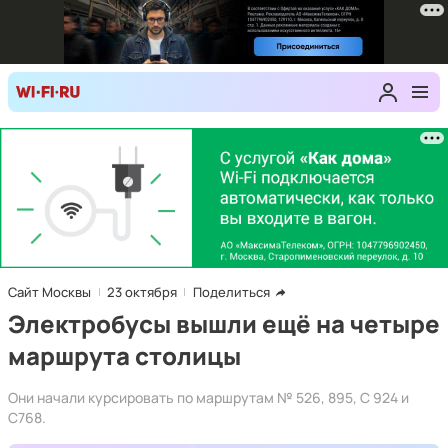
Сайт Москвы
23 октября
Поделиться
Электробусы вышли ещё на четыре
маршрута столицы
Они начали курсировать по маршрутам № 526, 895, С 924 и
С768.