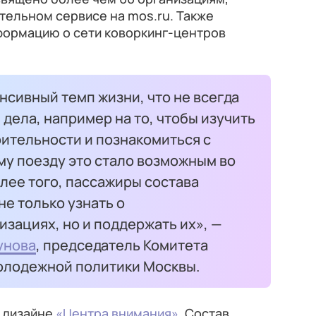
тельном сервисе на mos.ru. Также
формацию о сети коворкинг-центров
нсивный темп жизни, что не всегда
 дела, например на то, чтобы изучить
рительности и познакомиться с
му поезду это стало возможным во
олее того, пассажиры состава
не только узнать о
зациях, но и поддержать их», —
унова
, председатель Комитета
олодежной политики Москвы.
 дизайне
«Центра внимания»
. Состав