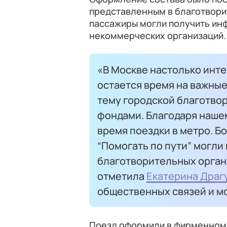
представленным в благотвори
пассажиры могли получить ин
некоммерческих организаций.
«В Москве настолько инте
остается время на важные
тему городской благотво
фондами. Благодаря наше
время поездки в метро. Б
“Помогать по пути” могли 
благотворительных органи
отметила
Екатерина Драг
общественных связей и м
Поезд оформили в фирменном