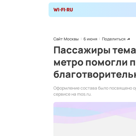
Сайт Москвы
6 июня
Поделиться
Пассажиры тема
метро помогли 
благотворитель
Оформление состава было посвящено о
сервисе на mos.ru.