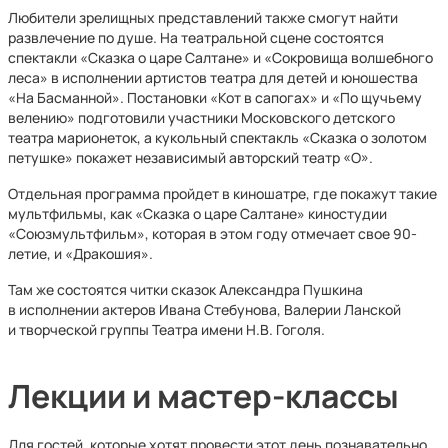
Любители зрелищных представлений также смогут найти
развлечение по душе. На театральной сцене состоятся
спектакли «Сказка о царе Салтане» и «Сокровища волшебного
леса» в исполнении артистов театра для детей и юношества
«На Басманной». Постановки «Кот в сапогах» и «По щучьему
велению» подготовили участники Московского детского
театра марионеток, а кукольный спектакль «Сказка о золотом
петушке» покажет независимый авторский театр «О».
Отдельная программа пройдет в киношатре, где покажут такие
мультфильмы, как «Сказка о царе Салтане» киностудии
«Союзмультфильм», которая в этом году отмечает свое 90-
летие, и «Дракошия».
Там же состоятся читки сказок Александра Пушкина
в исполнении актеров Ивана Стебунова, Валерии Ланской
и творческой группы Театра имени Н.В. Гоголя.
Лекции и мастер-классы
Для гостей, которые хотят провести этот день познавательно,