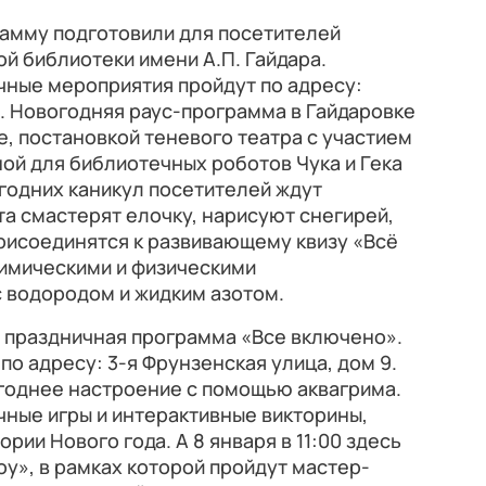
амму подготовили для посетителей
й библиотеки имени А.П. Гайдара.
ничные мероприятия пройдут по адресу:
. Новогодняя раус-программа в Гайдаровке
е, постановкой теневого театра с участием
ной для библиотечных роботов Чука и Гека
годних каникул посетителей ждут
а смастерят елочку, нарисуют снегирей,
присоединятся к развивающему квизу «Всё
химическими и физическими
с водородом и жидким азотом.
 праздничная программа «Все включено».
 по адресу: 3-я Фрунзенская улица, дом 9.
огоднее настроение с помощью аквагрима.
ные игры и интерактивные викторины,
рии Нового года. А 8 января в 11:00 здесь
у», в рамках которой пройдут мастер-