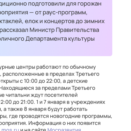
диционно подготовили для горожан
оприятия — от раус-программ,
ктаклей, елок и концертов до зимних
 рассказал Министр Правительства
оличного Департамента культуры
турные центры работают по обычному
, расположенные в пределах Третьего
ткрыты с 10:00 до 22:00, а детские
. Находящиеся за пределами Третьего
ые читальни ждут посетителей
 12:00 до 21:00. 1 и 7 января в учреждениях
, а также 8 января будут работать
ры, где проводятся новогодние программы,
роприятия. Информация о них появится
е
mos.ru
и на сайте
Мосразвития
.