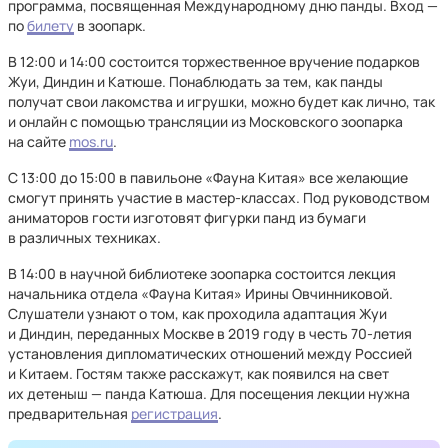
программа, посвященная Международному дню панды. Вход —
по
билету
в зоопарк.
В 12:00 и 14:00 состоится торжественное вручение подарков
Жуи, Диндин и Катюше. Понаблюдать за тем, как панды
получат свои лакомства и игрушки, можно будет как лично, так
и онлайн с помощью трансляции из Московского зоопарка
на сайте
mos.ru
.
С 13:00 до 15:00 в павильоне «Фауна Китая» все желающие
смогут принять участие в мастер-классах. Под руководством
аниматоров гости изготовят фигурки панд из бумаги
в различных техниках.
В 14:00 в научной библиотеке зоопарка состоится лекция
начальника отдела «Фауна Китая» Ирины Овчинниковой.
Слушатели узнают о том, как проходила адаптация Жуи
и Диндин, переданных Москве в 2019 году в честь 70-летия
установления дипломатических отношений между Россией
и Китаем. Гостям также расскажут, как появился на свет
их детеныш — панда Катюша. Для посещения лекции нужна
предварительная
регистрация
.