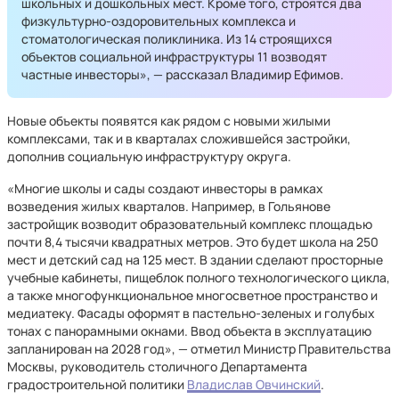
школьных и дошкольных мест. Кроме того, строятся два
физкультурно-оздоровительных комплекса и
стоматологическая поликлиника. Из 14 строящихся
объектов социальной инфраструктуры 11 возводят
частные инвесторы», — рассказал Владимир Ефимов.
Новые объекты появятся как рядом с новыми жилыми
комплексами, так и в кварталах сложившейся застройки,
дополнив социальную инфраструктуру округа.
«Многие школы и сады создают инвесторы в рамках
возведения жилых кварталов. Например, в Гольянове
застройщик возводит образовательный комплекс площадью
почти 8,4 тысячи квадратных метров. Это будет школа на 250
мест и детский сад на 125 мест. В здании сделают просторные
учебные кабинеты, пищеблок полного технологического цикла,
а также многофункциональное многосветное пространство и
медиатеку. Фасады оформят в пастельно-зеленых и голубых
тонах с панорамными окнами. Ввод объекта в эксплуатацию
запланирован на 2028 год», — отметил Министр Правительства
Москвы, руководитель столичного Департамента
градостроительной политики
Владислав Овчинский
.