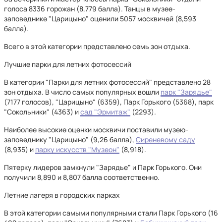
голоса 8336 горожан (8,779 балла). Танцы в музее-
заповеднике "Царицыно" оценили 5057 москвичей (8,593
балла).
Всего в этой категории представлено семь зон отдыха.
Лучшие парки для летних фотосессий
В категории "Парки для летних фотосессий" представлено 28
зон отдыха. В число самых популярных вошли
парк "Зарядье"
(7177 голосов), "Царицыно" (6359), Парк Горького (5368), парк
"Сокольники" (4363) и
сад "Эрмитаж"
(2293).
Наиболее высокие оценки москвичи поставили музею-
заповеднику "Царицыно" (9,26 балла),
Сиреневому саду
(8,935) и
парку искусств "Музеон"
(8,918).
Пятерку лидеров замкнули "Зарядье" и Парк Горького. Они
получили 8,890 и 8,807 балла соответственно.
Летние лагеря в городских парках
В этой категории самыми популярными стали Парк Горького (16