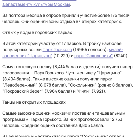
Департаменту культуры Москвы
.
За полтора месяца в опросе приняли участие более 175 тысяч
человек. Они оценили зоны отдыха в четырех категориях.
Отдых у воды в городских парках
В этой категории участвуют 17 парков. В тройку наиболее
популярных вошли
Парк Горького
(16965 голосов),
музей-
заповедник "Царицыно"
(10 229) и
парк "Сокольники"
(8240).
Самую высокую оценку (8,414 балла из десяти) получил лидер
голосования — Парк Горького. Чуть меньше у "Царицыно"
(8,404 балла). Также высокие оценки получили парки
"Левобережный" (8,078 балла), "Сокольники" (ровно 8 баллов),
"Покровский берег" (7,964 балла) и "Фили" (7,921).
Танцы на открытых площадках
Самые высокие оценки москвичи поставили танцевальным
программам Парка Горького. За них проголосовали 12 753
человек. Средняя оценка составила 8,805 балла.
За вечеринки и мастер-классы парка "Сокольники" отдали