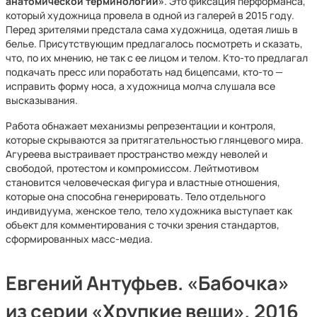
анатомической терминологии»
. Это фиксация перформанса,
который художница провела в одной из галерей в 2015 году.
Перед зрителями предстала сама художница, одетая лишь в
белье. Присутствующим предлагалось посмотреть и сказать,
что, по их мнению, не так с ее лицом и телом. Кто-то предлагал
подкачать пресс или поработать над бицепсами, кто-то —
исправить форму носа, а художница молча слушала все
высказывания.
Работа обнажает механизмы репрезентации и контроля,
которые скрываются за притягательностью глянцевого мира.
Агуреева выстраивает пространство между неволей и
свободой, протестом и компромиссом. Лейтмотивом
становится человеческая фигура и властные отношения,
которые она способна генерировать. Тело отдельного
индивидуума, женское тело, тело художника выступает как
объект для комментирования с точки зрения стандартов,
сформированных масс-медиа.
Евгений Антуфьев. «Бабочка»
из серии «Хрупкие вещи», 2016