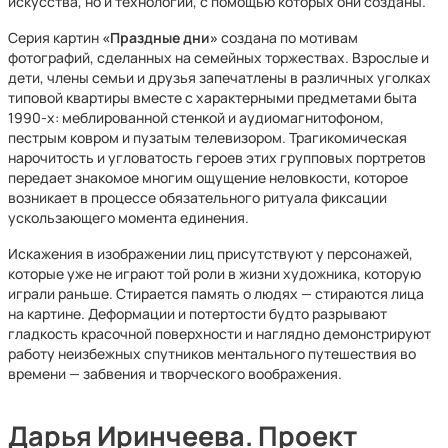
искусства, но и технологии, с помощью которых они созданы.
Серия картин
«Праздные дни»
создана по мотивам
фотографий, сделанных на семейных торжествах. Взрослые и
дети, члены семьи и друзья запечатлены в различных уголках
типовой квартиры вместе с характерными предметами быта
1990-х: меблированной стенкой и аудиомагнитофоном,
пестрым ковром и пузатым телевизором. Трагикомическая
нарочитость и угловатость героев этих групповых портретов
передает знакомое многим ощущение неловкости, которое
возникает в процессе обязательного ритуала фиксации
ускользающего момента единения.
Искажения в изображении лиц присутствуют у персонажей,
которые уже не играют той роли в жизни художника, которую
играли раньше. Стирается память о людях — стираются лица
на картине. Деформации и потертости будто разрывают
гладкость красочной поверхности и наглядно демонстрируют
работу неизбежных спутников ментального путешествия во
времени — забвения и творческого воображения.
Дарья Иринчеева. Проект