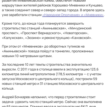
развития Мневниковской поймы, обеспечит новыми
маршрутами жителей районов Хорошево-Мневники и Кунцево,
а также соединит север и северо-запад города. В апреле здесь
уже заработали станции
«Народное Ополчение» и «Мневники»
.
Кроме того, до конца года планируется завершить
строительство станций «Аминьевская», «Мичуринский
проспект», «Проспект Вернадского», «Новаторская»,
«Калужская», «Зюзино» и реконструкцию «Каховской».
При этом от «Мневников» до оборотных тупиков на
«Аминьевской» поезда пойдут в тоннелях, проложенных
новыми 10-метровыми щитами.
За последние 10 лет темпы строительства значительно
выросли. С 2011 года в столице ввели в эксплуатацию 123,6
километра линий метрополитена (178,5 километра — с учетом
запуска Московского центрального кольца), построили 59
новых станций метро и 31 станцию Московского центрального
кольца.
Андрей Бочкарев напомнил, что перед строителями стоит
задача: удвоить число станций метро. Сейчас она выполнена
на 65 процентов. Помимо ввода в эксплуатацию БКЛ, еще