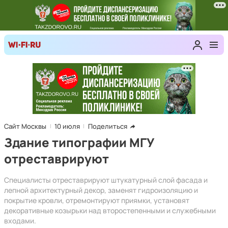
Сайт Москвы
10 июля
Поделиться
Здание типографии МГУ
отреставрируют
Специалисты отреставрируют штукатурный слой фасада и
лепной архитектурный декор, заменят гидроизоляцию и
покрытие кровли, отремонтируют приямки, установят
декоративные козырьки над второстепенными и служебными
входами.