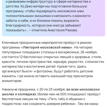
и развиваем инфраструктуру в сфере материнства и
детства. Ко Дню матери мы подготовили большую
программу, чтобы подзарядить московских мам
положительными эмоциями и напомнить о важности
заботы о себе, а их близким помочь выразить
благодарность, которую они иногда забывают
показывать», — отметила Анастасия Ракова.
Ключевые праздничные мероприятия пройдут в рамках
программы
«Лекторий московской мамы»
. На четырех
популярных площадках столицы в воскресенье, 26 ноября,
состоится 12 бесплатных открытых лекций о здоровье, стиле,
красоте, личном пространстве, карьере, радостях, сложностях
материнства и воспитания детей. Кроме того, здесь
организуют бьюти- и фотозоны, будут работать детские
комнаты, где можно оставить малышей под присмотром
аниматоров.
Накануне праздника, с 20 по 23 ноября,
во всех московских
школах и колледжах
(более чем на 500 площадках) пройдут
бесплатные лекции на тему «Пять табу в общении с
подростком: как сохранить доверие ребенка». Там же мамы