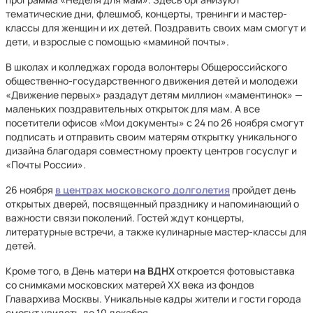
тематические дни, флешмоб, концерты, тренинги и мастер-
классы для женщин и их детей. Поздравить своих мам смогут и
дети, и взрослые с помощью «маминой почты».
В школах и колледжах города волонтеры Общероссийского
общественно-государственного движения детей и молодежи
«Движение первых» раздадут детям миллион «маментинок» —
маленьких поздравительных открыток для мам. А все
посетители офисов «Мои документы» с 24 по 26 ноября смогут
подписать и отправить своим матерям открытку уникального
дизайна благодаря совместному проекту центров госуслуг и
«Почты России».
26 ноября
в центрах московского долголетия
пройдет день
открытых дверей, посвященный празднику и напоминающий о
важности связи поколений. Гостей ждут концерты,
литературные встречи, а также кулинарные мастер-классы для
детей.
Кроме того, в День матери
на ВДНХ
откроется фотовыставка
со снимками московских матерей ХХ века из фондов
Главархива Москвы. Уникальные кадры жители и гости города
смогут увидеть до 10 декабря.