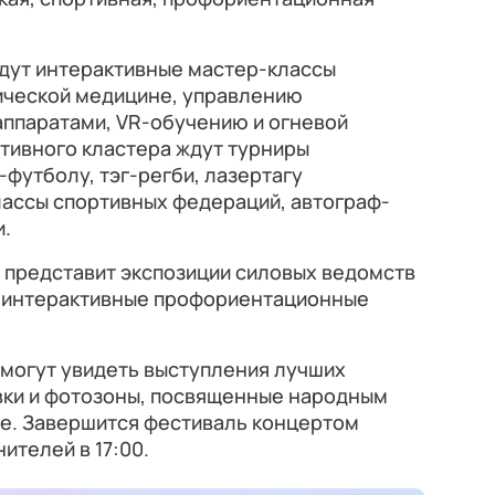
йдут интерактивные мастер-классы
тической медицине, управлению
ппаратами, VR-обучению и огневой
тивного кластера ждут турниры
-футболу, тэг-регби, лазертагу
классы спортивных федераций, автограф-
и.
представит экспозиции силовых ведомств
 и интерактивные профориентационные
смогут увидеть выступления лучших
авки и фотозоны, посвященные народным
ре. Завершится фестиваль концертом
ителей в 17:00.