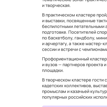
и творческая.
В практическом кластере про
и выставки, посвященные так
беспилотными летательными а
подготовке. Посетителей спор
по баскетболу, гандболу, мини
и арчертагу, а также мастер-
сессии и встречи с чемпионам
Профориентационный кластер 
и вузов — партнеров проекта
площадки.
В творческом кластере гости 
кадетских коллективов, выст
промыслам и казачьей культу
популярных российских исполн