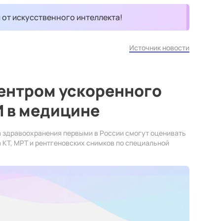
и от искусственного интеллекта!
Источник новости
центром ускоренного
И в медицине
 здравоохранения первыми в России смогут оценивать
 КТ, МРТ и рентгеновских снимков по специальной