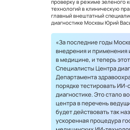
проверку в режиме зеленого 
технологий в клиническую прак
главный внештатный специали
диагностике Москвы Юрий Вас
«За последние годы Моск
внедрения и применения 
в медицине, и теперь этот
Специалисты Центра диа
Департамента здравоохра
порядке тестировать ИИ-
диагностике. Это стало 
центра в перечень ведущи
будет действовать так н
ускоренная процедура го
медицинских ИИ-технологи