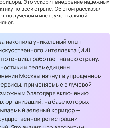
коридора. Это ускорит внедрение надежных
тику по всей стране. Об этом рассказал
ст по лучевой и инструментальной
ильев.
ва накопила уникальный опыт
искусственного интеллекта (ИИ)
 потенциал работает на всю страну.
гностики и телемедицины
нения Москвы начнут в упрощенном
сервисы, применяемые в лучевой
возможным благодаря включению
х организаций, на базе которых
азываемый зеленый коридор —
сударственной регистрации
й. Это значит, что алгоритмы,