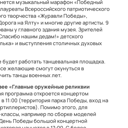
ачнется музыкальный марафон «Победный
 лауреаты Всероссийского патриотического
ого творчества «Журавли Победы»,
рога на Ялту» и многие другие артисты. 9
ваны у главного здания музея. Зрителей
Спасибо нашим дедам!» детского
лька» и выступления столичных духовых
е будет работать танцевальная площадка.
все желающие смогут окунуться в
учить танцы военных лет.
зее
«Главные оружейные реликвии
я программа откроется концертом
в 11:00 (территория парка Победы, вход на
ртиллеристов). Помимо этого, для
-классы, например по сборке моделей
 День Победы большой концертной
которая начнется в 17:00. С более