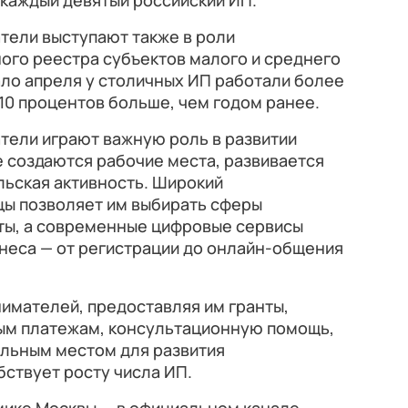
т каждый девятый российский ИП.
ели выступают также в роли
ого реестра субъектов малого и среднего
ло апреля у столичных ИП работали более
 10 процентов больше, чем годом ранее.
ели играют важную роль в развитии
е создаются рабочие места, развивается
льская активность. Широкий
цы позволяет им выбирать сферы
ты, а современные цифровые сервисы
неса — от регистрации до онлайн-общения
имателей, предоставляя им гранты,
ным платежам, консультационную помощь,
ельным местом для развития
ствует росту числа ИП.