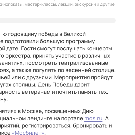
кинопоказы, мастер-классы, лекции, экскурсии и другие
1-ю годовщину победы в Великой
ве подготовили большую программу
й дате. Гости смогут послушать концерты,
го оркестра, принять участие в различных
занятиях, посмотреть театрализованные
ях, а также погулять по весенней столице.
ьей или с друзьями. Мероприятия пройдут
угах столицы. День Победы дарит
рность ветеранам и почтить память тех,
ну.
ятиях в Москве, посвященных Дню
ециальном лендинге на портале
mos.ru
. А
риятий, регистрироваться, бронировать и
рвисе
«Мосбилет»
.