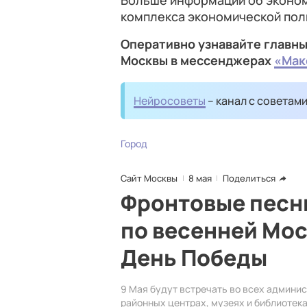
Больше информации об эконом
комплекса экономической пол
Оперативно узнавайте главны
Москвы в мессенджерах
«Мак
Нейросоветы
– канал с советам
Город
Сайт Москвы
8 мая
Поделиться
Фронтовые песни
по весенней Мос
День Победы
9 Мая будут встречать во всех админис
районных центрах, музеях и библиотек