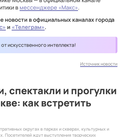
ике Москвы — в официальном канале
итики в
мессенджере «Макс»
.
е новости в официальных каналах города
с»
и
«Телеграм»
.
и от искусственного интеллекта!
Источник новости
, спектакли и прогулки
кве: как встретить
тративных округах в парках и скверах, культурных и
ах. Посетителей ждут выступления творческих