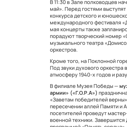
В 11:30 в Зале полководцев н
май». Перед гостями выступят
конкурса детского и юношеск
международного фестиваля «До
мая концерты также запланиро
порадуют творческий номер «
музыкального театра «Домисо
оркестров.
Кроме того, на Поклонной гор
Под звуки духового оркестра 
атмосферу 1940-х годов и раз
В филиале Музея Победы —
му
армии»
(«
Г.О.Р.А
»)
празднична
«Заветам победителей верны» 
пересечении аллей Памяти и А
посетителей проведут мастер
военной техники. Завершится
программой «Память сердца», 