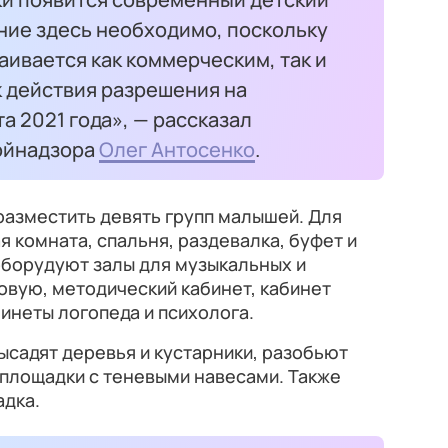
ние здесь необходимо, поскольку
аивается как коммерческим, так и
 действия разрешения на
а 2021 года», — рассказал
ойнадзора
Олег Антосенко
.
разместить девять групп малышей. Для
 комната, спальня, раздевалка, буфет и
 оборудуют залы для музыкальных и
овую, методический кабинет, кабинет
инеты логопеда и психолога.
садят деревья и кустарники, разобьют
 площадки с теневыми навесами. Также
адка.