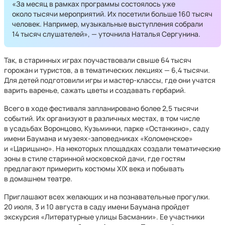
«За месяц в рамках программы состоялось уже
около тысячи мероприятий. Их посетили больше 160 тысяч
человек. Например, музыкальные выступления собрали
14 тысяч слушателей», — уточнила Наталья Сергунина.
Так, в старинных играх поучаствовали свыше 64 тысяч
горожан и туристов, а в тематических лекциях — 6,4 тысячи.
Для детей подготовили игры и мастер-классы, где они учатся
варить варенье, сажать цветы и создавать гербарий.
Всего в ходе фестиваля запланировано более 2,5 тысячи
событий. Их организуют в различных местах, в том числе
в усадьбах Воронцово, Кузьминки, парке «Останкино», саду
имени Баумана и музеях-заповедниках «Коломенское»
и «Царицыно». На некоторых площадках создали тематические
зоны в стиле старинной московской дачи, где гостям
предлагают примерить костюмы ХIX века и побывать
в домашнем театре.
Приглашают всех желающих и на познавательные прогулки.
20 июля, 3 и 10 августа в саду имени Баумана пройдет
экскурсия «Литературные улицы Басмании». Ее участники