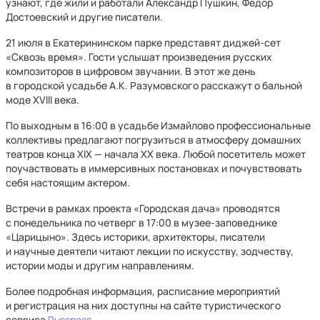
узнают, где жили и работали Александр Пушкин, Федор
Достоевский и другие писатели.
21 июля в Екатерининском парке представят диджей-сет
«Сквозь время». Гости услышат произведения русских
композиторов в цифровом звучании. В этот же день
в городской усадьбе А.К. Разумовского расскажут о бальной
моде XVIII века.
По выходным в 16:00 в усадьбе Измайлово профессиональные
коллективы предлагают погрузиться в атмосферу домашних
театров конца XIX — начала XX века. Любой посетитель может
поучаствовать в иммерсивных постановках и почувствовать
себя настоящим актером.
Встречи в рамках проекта «Городская дача» проводятся
с понедельника по четверг в 17:00 в музее-заповеднике
«Царицыно». Здесь историки, архитекторы, писатели
и научные деятели читают лекции по искусству, зодчеству,
истории моды и другим направлениям.
Более подробная информация, расписание мероприятий
и регистрация на них доступны на сайте туристического
сервиса
Russpass
.