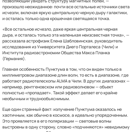
позволяющий увидеть структуру магнитных полей, —
произошло неожиданное: почти все остальные источники света
исчезли, включая яркую центральную черную дыру галактики,
и осталась только одна крошечная светящаяся точка.
«Все остальное исчезло, даже яркая центральная черная
дыра, и осталась только эта маленькая неизсвестная точка», —
рассказала астрофизик Елена Шабловинская, руководитель
исследования из Университета Диего Порталеса (Чили) и
Института радиоастрономии Общества Макса Планка
(Германия).
Главная особенность Пунктума в том, что он виден только в
миллиметровом диапазоне длин волн, то есть в диапазоне, где
работают радиотелескопы ALMA в Чили. В других диапазонах —
например, рентгеновском или радиоволновом — объект
полностью «пропадает». Такой эффект делает его крайне
необычным и труднообъяснимым.
Еще один странный факт: излучение Пунктума оказалось не
хаотичным, как обычно в космосе, а идеально упорядоченным.
Это проявляется в его поляризации — световые волны
выстроены в одну сторону, словно «подчиняются» невидимому