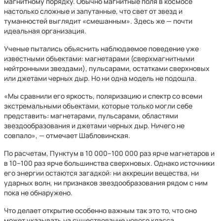
магнитному порядку. Обычно магнитные поля в космосе
настолько сложные и запутанные, что свет от звезд и
туманностей выглядит «смешанным». Здесь же — почти
идеальная организация.
Ученые пытались объяснить наблюдаемое поведение уже
известными объектами: магнетарами (сверхмагнитными
нейтронными звездами), пульсарами, остатками сверхновых
или джетами черных дыр. Но ни одна модель не подошла.
«Мы сравнили его яркость, поляризацию и спектр со всеми
экстремальными объектами, которые только могли себе
представить: магнетарами, пульсарами, областями
звездообразования и джетами черных дыр. Ничего не
совпало», — отмечает Шабловинская.
По расчетам, Пунктум в 10 000–100 000 раз ярче магнетаров и
в 10–100 раз ярче большинства сверхновых. Однако источники
его энергии остаются загадкой: ни аккреции вещества, ни
ударных волн, ни признаков звездообразования рядом с ним
пока не обнаружено.
Что делает открытие особенно важным так это то, что оно
может указывать на существование нового класса