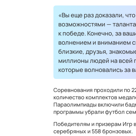
«Вы еще раз доказали, чт
возможностями — таланта
к победе. Конечно, за ва
волнением и вниманием с
близкие, друзья, знакомые
миллионы людей на всей п
которые волновались за в
Соревнования проходили по 2
количество комплектов медале
Параолимпиады включили бадми
программы убрали футбол семь
Победителям и призерам Игр в
серебряных и 558 бронзовых.