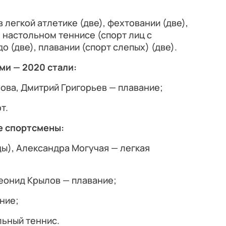
легкой атлетике (две), фехтовании (две),
, настольном теннисе (спорт лиц с
 (две), плавании (спорт слепых) (две).
и — 2020 стали:
ова, Дмитрий Григорьев — плавание;
т.
е спортсмены:
ы), Александра Могучая — легкая
еонид Крылов — плавание;
ние;
льный теннис.