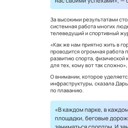
нас своими успехами», — 
За высокими результатами ст
системная работа многих люд
телеведущий и спортивный жу
«Как же нам приятно жить в го
проводится огромная работа 
развитию спорта, физической 
для тех, кому вот так сложно»
О внимании, которое уделяетс
инфраструктуры, сказала Дар
по плаванию.
«В каждом парке, в каждо
площадки, беговые дорожк
заниматься спортом. И за