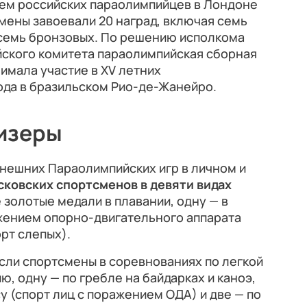
ием российских параолимпийцев в Лондоне
смены завоевали 20 наград, включая семь
 семь бронзовых. По решению исполкома
ского комитета параолимпийская сборная
имала участие в XV летних
ода в бразильском Рио-де-Жанейро.
ризеры
нешних Параолимпийских игр в личном и
сковских спортсменов в девяти видах
е золотые медали в плавании, одну — в
ажением опорно-двигательного аппарата
орт слепых).
сли спортсмены в соревнованиях по легкой
ю, одну — по гребле на байдарках и каноэ,
у (спорт лиц с поражением ОДА) и две — по