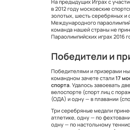
На предыдущих Играх с участ
в 2012 году московские спорт
золотых, шесть серебряных и
Международного параолимпий
команда нашей страны не прин
Параолимпийских играх 2016 г
Победители и п
Победителями и призерами ны
командном зачете стали
17 мо
спорта
. Удалось завоевать дв
велоспорте (спорт лиц с пор
(ОДА) и одну — в плавании (сп
Три серебряные медали прине
атлетике, одну — по фехтовани
одну — по настольному теннис