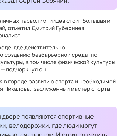
сказал Сергей Собянин.
оличных параолимпийцев стоит большая и
ей, отметил Дмитрий Губерниев,
рналист.
роде, где действительно
по созданию безбарьерной среды, по
культуры, в том числе физической культуры
, — подчеркнул он.
я в городе развитию спорта и необходимой
ья Пикалова, заслуженный мастер спорта
м дворе появляются спортивные
и, велодорожки, где люди могут
нимаются спортом. И стоит отметить,