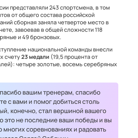
ии представляли 243 спортсмена, в том
нтов от общего состава российской
аний сборная заняла четвертое место в
ете, завоевав в общей сложности 118
бряные и 49 бронзовых.
ступление национальной команды внесли
их счету
23 медали
(19,5 процента от
алей): четыре золотые, восемь серебряных
спасибо вашим тренерам, спасибо
сте с вами и помог добиться столь
ый, конечно, стал вершиной вашего
то это не последние ваши победы и вы
о многих соревнованиях и радовать