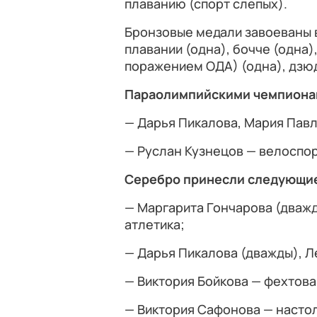
плаванию (спорт слепых).
Бронзовые медали завоеваны в 
плавании (одна), бочче (одна)
поражением ОДА) (одна), дзюдо
Параолимпийскими чемпионам
— Дарья Пикалова, Мария Павл
— Руслан Кузнецов — велоспор
Серебро принесли следующи
— Маргарита Гончарова (дважд
атлетика;
— Дарья Пикалова (дважды), Л
— Виктория Бойкова — фехтова
— Виктория Сафонова — насто