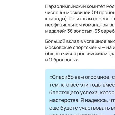
Параолимпийский комитет Росс
числе 46 москвичей (19 проце
команды). По итогам соревнов
неофициальном командном зач
медалей: 36 золотых, 33 сере
Большой вклад в успешное вы
московские спортсмены — на 
общего числа российских мед
и 11 бронзовых.
«Спасибо вам огромное, 
тем, кто все эти годы вме
блестящего успеха, котор
мастерства. Я надеюсь, ч
еще будете участвовать в