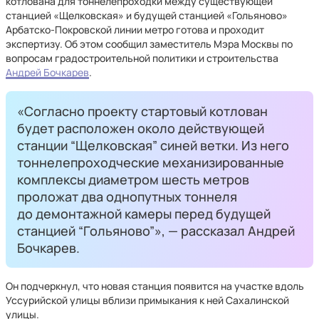
котлована для тоннелепроходки между существующей
станцией «Щелковская» и будущей станцией «Гольяново»
Арбатско-Покровской линии метро готова и проходит
экспертизу. Об этом сообщил заместитель Мэра Москвы по
вопросам градостроительной политики и строительства
Андрей Бочкарев
.
«Согласно проекту стартовый котлован
будет расположен около действующей
станции “Щелковская” синей ветки. Из него
тоннелепроходческие механизированные
комплексы диаметром шесть метров
проложат два однопутных тоннеля
до демонтажной камеры перед будущей
станцией “Гольяново”», — рассказал Андрей
Бочкарев.
Он подчеркнул, что новая станция появится на участке вдоль
Уссурийской улицы вблизи примыкания к ней Сахалинской
улицы.