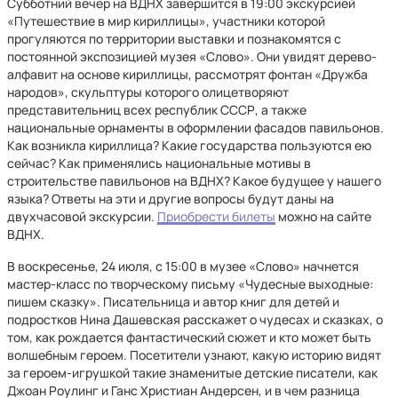
Субботний вечер на ВДНХ завершится в 19:00 экскурсией
«Путешествие в мир кириллицы», участники которой
прогуляются по территории выставки и познакомятся с
постоянной экспозицией музея «Слово». Они увидят дерево-
алфавит на основе кириллицы, рассмотрят фонтан «Дружба
народов», скульптуры которого олицетворяют
представительниц всех республик СССР, а также
национальные орнаменты в оформлении фасадов павильонов.
Как возникла кириллица? Какие государства пользуются ею
сейчас? Как применялись национальные мотивы в
строительстве павильонов на ВДНХ? Какое будущее у нашего
языка? Ответы на эти и другие вопросы будут даны на
двухчасовой экскурсии.
Приобрести билеты
можно на сайте
ВДНХ.
В воскресенье, 24 июля, с 15:00 в музее «Слово» начнется
мастер-класс по творческому письму «Чудесные выходные:
пишем сказку». Писательница и автор книг для детей и
подростков Нина Дашевская расскажет о чудесах и сказках, о
том, как рождается фантастический сюжет и кто может быть
волшебным героем. Посетители узнают, какую историю видят
за героем-игрушкой такие знаменитые детские писатели, как
Джоан Роулинг и Ганс Христиан Андерсен, и в чем разница