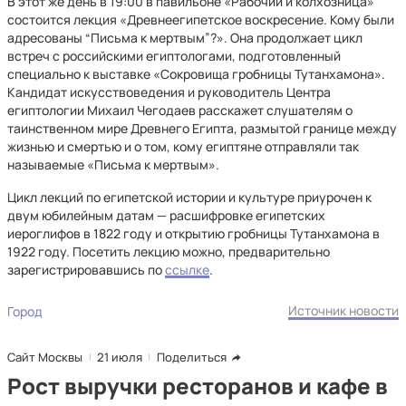
В этот же день в 19:00 в павильоне «Рабочий и колхозница»
состоится лекция «Древнеегипетское воскресение. Кому были
адресованы “Письма к мертвым”?». Она продолжает цикл
встреч с российскими египтологами, подготовленный
специально к выставке «Сокровища гробницы Тутанхамона».
Кандидат искусствоведения и руководитель Центра
египтологии Михаил Чегодаев расскажет слушателям о
таинственном мире Древнего Египта, размытой границе между
жизнью и смертью и о том, кому египтяне отправляли так
называемые «Письма к мертвым».
Цикл лекций по египетской истории и культуре приурочен к
двум юбилейным датам — расшифровке египетских
иероглифов в 1822 году и открытию гробницы Тутанхамона в
1922 году. Посетить лекцию можно, предварительно
зарегистрировавшись по
ссылке
.
Источник новости
Город
Сайт Москвы
21 июля
Поделиться
Рост выручки ресторанов и кафе в