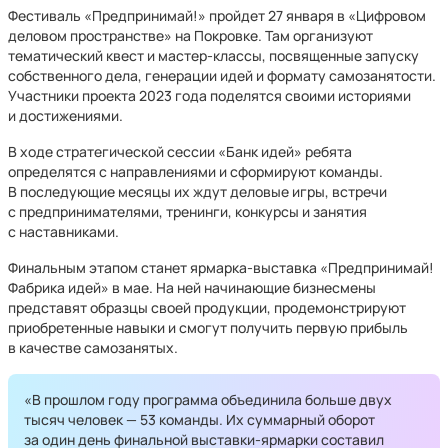
Фестиваль «Предпринимай!» пройдет 27 января в «Цифровом
деловом пространстве» на Покровке. Там организуют
тематический квест и мастер-классы, посвященные запуску
собственного дела, генерации идей и формату самозанятости.
Участники проекта 2023 года поделятся своими историями
и достижениями.
В ходе стратегической сессии «Банк идей» ребята
определятся с направлениями и сформируют команды.
В последующие месяцы их ждут деловые игры, встречи
с предпринимателями, тренинги, конкурсы и занятия
с наставниками.
Финальным этапом станет ярмарка-выставка «Предпринимай!
Фабрика идей» в мае. На ней начинающие бизнесмены
представят образцы своей продукции, продемонстрируют
приобретенные навыки и смогут получить первую прибыль
в качестве самозанятых.
«В прошлом году программа объединила больше двух
тысяч человек — 53 команды. Их суммарный оборот
за один день финальной выставки-ярмарки составил