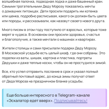
волшебная палочка, подводная лодка и даже башенный кран.
Самыми трогательными Деду Морозу показались мечты
о домашних питомцах. Дети просили подарить им котенка
или щенка, подробно расписывая, какого он должен быть цвета
или породы, и рассказывали, как назовут своего нового друга.
Много писем в этом году поступило от взрослых, которые тоже
верят в чудеса. В основном они просили здоровья, счастья
и благополучия, а также мечтали о машинах и квартирах.
Жители столицы и сами присылали подарки Деду Морозу.
В Московской усадьбе есть целый шкаф, где они собраны. Это
поделки из ваты, шишек, картона и пластика, портреты
Дедушки и даже теплые носки, чтобы он не простудился зимой.
Все, кто успел отправить послание в срок и указал полный
обратный почтовый адрес, до конца зимы получат ответ
от Деда Мороза на праздничном бланке усадьбы.
Еще больше интересного в Telegram-канале
«Эскалатор едет вверх».
Подписывайтесь!