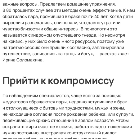
важные вопросы. Предлагаем домашние упражнения.
В 80 процентах случаев эти методы очень эффективные. К нам
обратилась пара, прожившая в браке почти 40 лет. Когда дети
выросли и разъехались, они поняли, что давно утратили
чувство близости и общие интересы. В психологии это
называется синдромом опустевшего гнезда. Но несмотря
на кризис, у них было очень много ресурсов, поэтому уже
на третью сессию они пришли к согласию, запланировали
путешествие, записались на танцы и йогу», — рассказывает
Ирина Соломахина.
Прийти к компромиссу
По наблюдениям специалистов, чаще всего за помощью
медиаторов обращаются пары, недавно вступившие в брак
и столкнувшиеся с бытовыми трудностями, мужья и жены,
не находящие согласия после рождения ребенка, или супруги,
переживающие кризис отношений в зрелом возрасте. Чтобы
сохранить мир и счастье в семье, работать над отношениями
нужно постоянно, выстраивая конструктивный диалог,
проявляя заботу, внимание и любовь друг к другу.