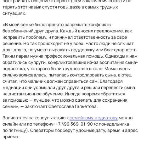
выстраивать общение с первых дней заключения союза и не
терять этот навык спустя годы даже в самых трудных
ситуациях.
«В моей семье было принято разрешать конфликты
без обвинений друг друга. Каждый вносил предложение, как
исправить проблему, и принимал ответственность за свое
решение. Но так происходит не у всех. Часто люди не слышат
друг друга, не умеют выражать поддержку или благодарность.
Таким парам нужна профессиональная помощь. Однажды к нам
обратились супруги, конфликтовавшие из-за воспитания сына-
подростка, у которого были трудности в школе. Мама очень
сильно волновалась, пыталась контролировать сына, а отец
считал, что мальчик должен справиться сам. Благодаря
медиации они услышали друг друга и решили перевести сына
на дистанционное обучение. Иногда вовремя обратиться
за помощью — лучшее, что можно сделать для сохранения
семьи», — заключает Светослава Гальетова.
Записаться на консультацию к
семейному медиатору
можно
онлайн или по телефону: +7 499 369⁠-01⁠-90 (с понедельника
по пятницу). Операторы подберут удобные дату, время и адрес
приема.