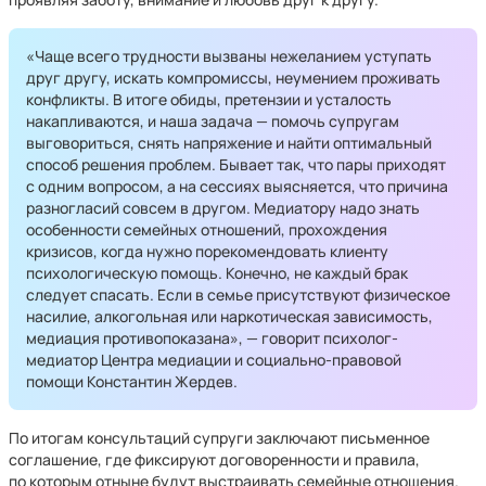
«Чаще всего трудности вызваны нежеланием уступать
друг другу, искать компромиссы, неумением проживать
конфликты. В итоге обиды, претензии и усталость
накапливаются, и наша задача — помочь супругам
выговориться, снять напряжение и найти оптимальный
способ решения проблем. Бывает так, что пары приходят
с одним вопросом, а на сессиях выясняется, что причина
разногласий совсем в другом. Медиатору надо знать
особенности семейных отношений, прохождения
кризисов, когда нужно порекомендовать клиенту
психологическую помощь. Конечно, не каждый брак
следует спасать. Если в семье присутствуют физическое
насилие, алкогольная или наркотическая зависимость,
медиация противопоказана», — говорит психолог-
медиатор Центра медиации и социально-правовой
помощи Константин Жердев.
По итогам консультаций супруги заключают письменное
соглашение, где фиксируют договоренности и правила,
по которым отныне будут выстраивать семейные отношения.