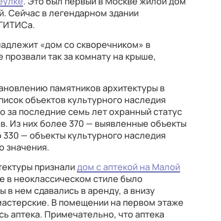
еулке
. Это был первый в Москве жилой дом
. Сейчас в легендарном здании
 ГИТИСа.
надлежит «дом со скворечником» в
 прозвали так за комнату на крыше,
тановлению памятников архитектуры в
писок объектов культурного наследия
о за последние семь лет охранный статус
в. Из них более 370 — выявленные объекты
о 330 — объекты культурного наследия
о значения.
итектуры признали
дом с аптекой на Малой
е в неоклассическом стиле было
ы в нем сдавались в аренду, а внизу
мастерские. В помещении на первом этаже
сь аптека. Примечательно, что аптека