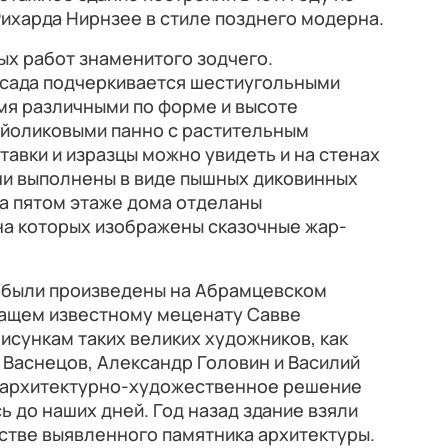
ихарда Нирнзее в стиле позднего модерна.
ых работ знаменитого зодчего.
сада подчеркивается шестиугольными
мя различными по форме и высоте
йоликовыми панно с растительным
авки и изразцы можно увидеть и на стенах
ни выполнены в виде пышных диковинных
на пятом этаже дома отделаны
на которых изображены сказочные жар-
 были произведены на Абрамцевском
ащем известному меценату Савве
рисункам таких великих художников, как
 Васнецов, Александр Головин и Василий
 архитектурно-художественное решение
 до наших дней. Год назад здание взяли
естве выявленного памятника архитектуры.