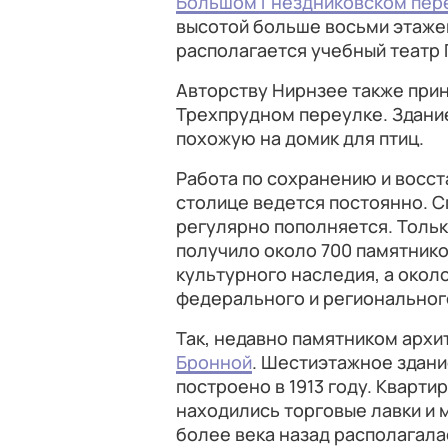
Большом Гнездниковском пер
высотой больше восьми этажей
располагается учебный театр
Авторству Нирнзее также при
Трехпрудном переулке. Здание
похожую на домик для птиц.
Работа по сохранению и восс
столице ведется постоянно. С
регулярно пополняется. Тольк
получило около 700 памятнико
культурного наследия, а окол
федерального и региональног
Так, недавно памятником арх
Бронной
. Шестиэтажное здани
построено в 1913 году. Квартир
находились торговые лавки и 
более века назад располагала