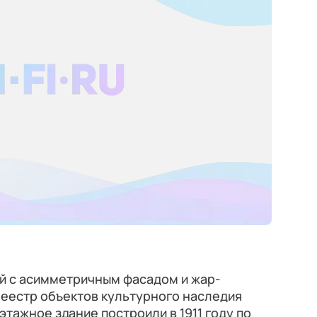
ой с асимметричным фасадом и жар-
реестр объектов культурного наследия
тажное здание построили в 1911 году по