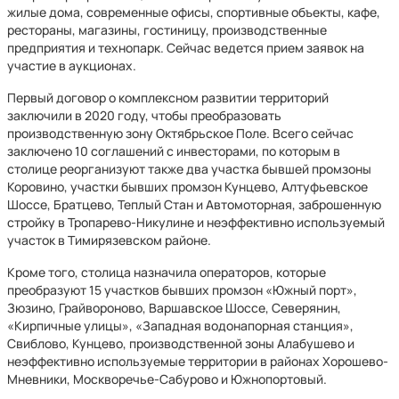
жилые дома, современные офисы, спортивные объекты, кафе,
рестораны, магазины, гостиницу, производственные
предприятия и технопарк. Сейчас ведется прием заявок на
участие в аукционах.
Первый договор о комплексном развитии территорий
заключили в 2020 году, чтобы преобразовать
производственную зону Октябрьское Поле. Всего сейчас
заключено 10 соглашений с инвесторами, по которым в
столице реорганизуют также два участка бывшей промзоны
Коровино, участки бывших промзон Кунцево, Алтуфьевское
Шоссе, Братцево, Теплый Стан и Автомоторная, заброшенную
стройку в Тропарево-Никулине и неэффективно используемый
участок в Тимирязевском районе.
Кроме того, столица назначила операторов, которые
преобразуют 15 участков бывших промзон «Южный порт»,
Зюзино, Грайвороново, Варшавское Шоссе, Северянин,
«Кирпичные улицы», «Западная водонапорная станция»,
Свиблово, Кунцево, производственной зоны Алабушево и
неэффективно используемые территории в районах Хорошево-
Мневники, Москворечье-Сабурово и Южнопортовый.