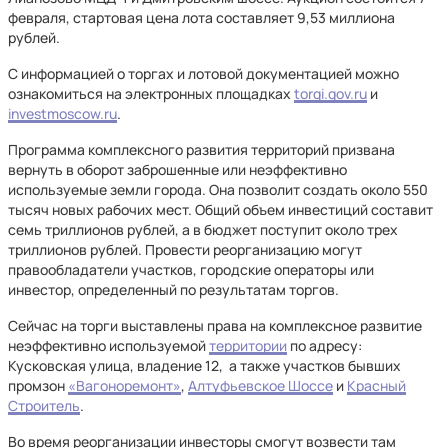
февраля, стартовая цена лота составляет 9,53 миллиона
рублей.
С информацией о торгах и лотовой документацией можно
ознакомиться на электронных площадках
torgi.gov.ru
и
investmoscow.ru
.
Программа комплексного развития территорий призвана
вернуть в оборот заброшенные или неэффективно
используемые земли города. Она позволит создать около 550
тысяч новых рабочих мест. Общий объем инвестиций составит
семь триллионов рублей, а в бюджет поступит около трех
триллионов рублей. Провести реорганизацию могут
правообладатели участков, городские операторы или
инвестор, определенный по результатам торгов.
Сейчас на торги выставлены права на комплексное развитие
неэффективно используемой
территории
по адресу:
Кусковская улица, владение 12, а также участков бывших
промзон
«Вагоноремонт»
,
Алтуфьевское Шоссе
и
Красный
Строитель
.
Во время реорганизации инвесторы смогут возвести там