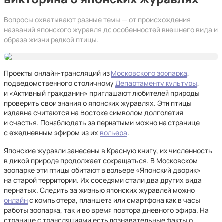
Вопросы охватывают разные темы — от происхождения
названий японского журавля до особенностей внешнего вида и
образа жизни редкой птицы.
Проекты онлайн-трансляций из
Московского зоопарка
,
подведомственного столичному
Департаменту культуры
,
и «Активный гражданин» приглашают любителей природы
проверить свои знания о японских журавлях. Эти птицы
издавна считаются на Востоке символом долголетия
и счастья. Понаблюдать за пернатыми можно на странице
с ежедневным эфиром из их
вольера
.
Японские журавли занесены в Красную книгу, их численность
в дикой природе продолжает сокращаться. В Московском
зоопарке эти птицы обитают в вольере «Японский дворик»
на старой территории. Их соседями стали два других вида
пернатых. Следить за жизнью японских журавлей можно
онлайн
с компьютера, планшета или смартфона как в часы
работы зоопарка, так и во время повтора дневного эфира. На
странице с трансляциями есть познавательные факты о