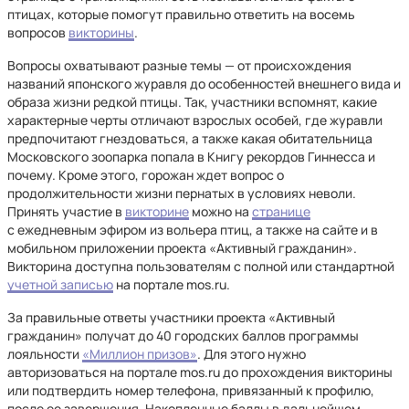
птицах, которые помогут правильно ответить на восемь
вопросов
викторины
.
Вопросы охватывают разные темы — от происхождения
названий японского журавля до особенностей внешнего вида и
образа жизни редкой птицы. Так, участники вспомнят, какие
характерные черты отличают взрослых особей, где журавли
предпочитают гнездоваться, а также какая обитательница
Московского зоопарка попала в Книгу рекордов Гиннесса и
почему. Кроме этого, горожан ждет вопрос о
продолжительности жизни пернатых в условиях неволи.
Принять участие в
викторине
можно на
странице
с ежедневным эфиром из вольера птиц, а также на сайте и в
мобильном приложении проекта «Активный гражданин».
Викторина доступна пользователям с полной или стандартной
учетной записью
на портале mos.ru.
За правильные ответы участники проекта «Активный
гражданин» получат до 40 городских баллов программы
лояльности
«Миллион призов»
. Для этого нужно
авторизоваться на портале mos.ru до прохождения викторины
или подтвердить номер телефона, привязанный к профилю,
после ее завершения. Накопленные баллы в дальнейшем