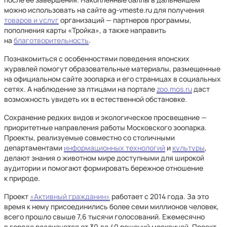
можно использовать на сайте ag-vmeste.ru для получения
товаров и услуг
организаций — партнеров программы,
пополнения карты «Тройка», а также направить
на
благотворительность
.
Познакомиться с особенностями поведения японских
журавлей помогут образовательные материалы, размещенные
на официальном сайте зоопарка и его страницах в социальных
сетях. А наблюдение за птицами на портале
zoo.mos.ru
даст
возможность увидеть их в естественной обстановке.
Сохранение редких видов и экологическое просвещение —
приоритетные направления работы Московского зоопарка.
Проекты, реализуемые совместно со столичными
департаментами
информационных технологий
и
культуры
,
делают знания о животном мире доступными для широкой
аудитории и помогают формировать бережное отношение
к природе.
Проект
«Активный гражданин»
работает с 2014 года. За это
время к нему присоединились более семи миллионов человек,
всего прошло свыше 7,6 тысячи голосований. Ежемесячно
в городе реализуется от 30 до 40 решений москвичей. Проект