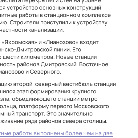
нолита перекрытия и стен на уровне
ся устройство основных конструкций
олитные работы в станционном комплексе
ию. Строители приступили к устройству
частности канализации.
 «Яхромская» и «Лианозово» входит
инско-Дмитровской линии. Его
о шести километров. Новые станции
ность районов Дмитровский, Восточное
ианозово и Северного.
тацию второй, северный вестибюль станции
шился этап формирования крупного
зла, объединяющего станции метро
кольца, платформу первого Московского
мный транспорт. Это значительно
живание ряда районов севера столицы.
тные работы выполнены более чем на две