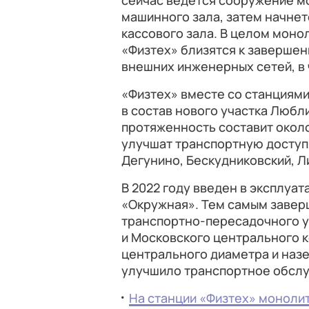
сейчас ведется сооружение мо
машинного зала, затем начнет
кассового зала. В целом мон
«Физтех» близятся к завершен
внешних инженерных сетей, в 
«Физтех» вместе со станциями
в состав нового участка Любл
протяженность составит окол
улучшат транспортную доступ
Дегунино, Бескудниковский, Л
В 2022 году введен в эксплуа
«Окружная». Тем самым завер
транспортно-пересадочного у
и Московского центрального 
центрального диаметра и назе
улучшило транспортное обслу
На станции «Физтех» моноли