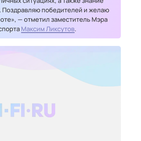
личных ситуациях, а также знание
й. Поздравляю победителей и желаю
боте», — отметил заместитель Мэра
нспорта
Максим Ликсутов
.