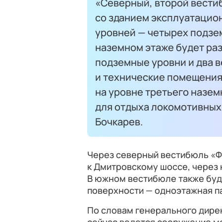
«Северный, второй вести
со зданием эксплуатацион
уровней — четырех подзе
наземном этаже будет раз
подземные уровни и два 
и технические помещения.
на уровне третьего назем
для отдыха локомотивных 
Бочкарев.
Через северный вестибюль «Ф
к Дмитровскому шоссе, через 
В южном вестибюле также буде
поверхности — одноэтажная п
По словам генерального дире